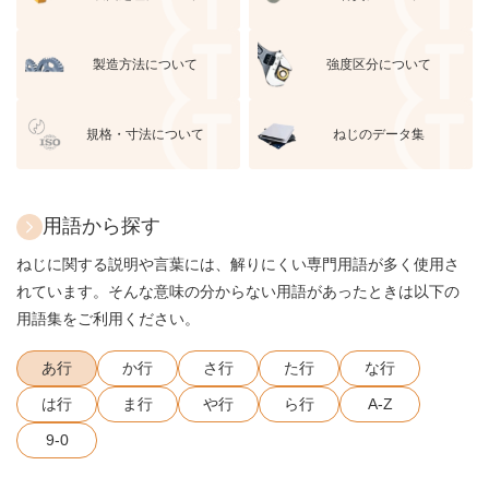
製造方法について
強度区分について
規格・寸法について
ねじのデータ集
用語から探す
ねじに関する説明や言葉には、解りにくい専門用語が多く使用さ
れています。そんな意味の分からない用語があったときは以下の
用語集をご利用ください。
あ行
か行
さ行
た行
な行
は行
ま行
や行
ら行
A-Z
9-0