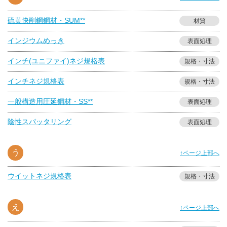
硫黄快削鋼鋼材・SUM**
材質
インジウムめっき
表面処理
インチ(ユニファイ)ネジ規格表
規格・寸法
インチネジ規格表
規格・寸法
一般構造用圧延鋼材・SS**
表面処理
陰性スパッタリング
表面処理
う
↑ページ上部へ
ウイットネジ規格表
規格・寸法
え
↑ページ上部へ