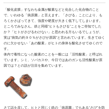
「酸化皮膜」すなわち金属が酸素などと化合した化合物のこと
で、いわゆる「病原菌」と言えます。「さびる」ことにより、も
ろくかさばってきて、強度や硬度が大きく低下してしまいます。
ところでみなさん、鉄と同様“ヒトもさびる”ことをご存知でした
か？「ヒトがさびるわけない」と思われる方もいるでしょうが、
実は“病気の約９０％がさびが原因”と言われています。生きてゆく
のに欠かせない「あの酸素」がヒトの身体を酸化させてゆくので
す。
体内で毒性になった酸素のことを一般には「活性酸素」と呼ばれ
ています。シミ、ソバカスや、今日ではあのガンも活性酸素が原
因では？との説が注目を集めています。
さて話を戻して、ヒトと同じく鉄の「病原菌」でもある“さび”を防