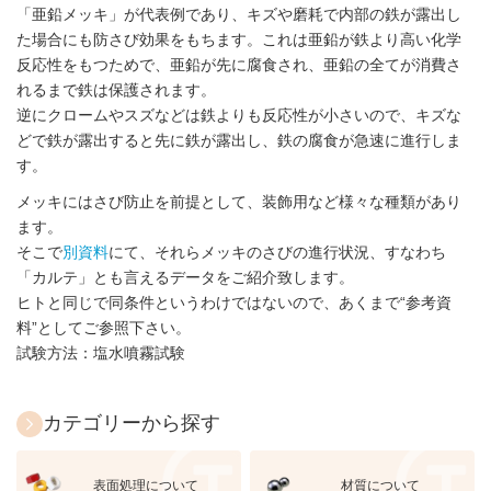
「亜鉛メッキ」が代表例であり、キズや磨耗で内部の鉄が露出し
た場合にも防さび効果をもちます。これは亜鉛が鉄より高い化学
反応性をもつためで、亜鉛が先に腐食され、亜鉛の全てが消費さ
れるまで鉄は保護されます。
逆にクロームやスズなどは鉄よりも反応性が小さいので、キズな
どで鉄が露出すると先に鉄が露出し、鉄の腐食が急速に進行しま
す。
メッキにはさび防止を前提として、装飾用など様々な種類があり
ます。
そこで
別資料
にて、それらメッキのさびの進行状況、すなわち
「カルテ」とも言えるデータをご紹介致します。
ヒトと同じで同条件というわけではないので、あくまで“参考資
料”としてご参照下さい。
試験方法：塩水噴霧試験
カテゴリーから探す
表面処理について
材質について