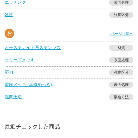
エッチング
表面処理
延性
強度区分
お
↑ページ上部へ
オーステナイト系ステンレス
材質
オリーブメッキ
表面処理
応力
強度区分
黄銅メッキ (真鍮めっき)
表面処理
温間圧造
製造方法
最近チェックした商品