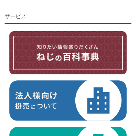
リベット・かしめ
アンカー・プラグ
サービス
ユニファイねじ
いたずら防止ねじ
マイクロねじ
台形ねじ
スペーサー
その他ねじ
便利品
金具・金物
電材・設備
切削工具
研削研磨品
作業用品
測定