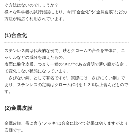
ぐ方法はないのでしょうか？
様々な科学者の試行錯誤により、今日“合金化”や“金属皮膜”などの
方法が幅広く利用されています。
(1)合金化
ステンレス鋼は代表的な例で、鉄とクロームの合金を主体に、ニ
ッケルなどの成分を加えたもの。
表面に酸化皮膜、つまり一種の“さび”である透明で薄い膜が安定し
て変化しない状態になっています。
「さびない鋼」として有名ですが、実際には「さびにくい鋼」で
あり、ステンレスの定義はクローム(Cr)を１２％以上含んだもので
す。
(2)金属皮膜
金属皮膜、俗に言う“メッキ”は合金に比べて効果は劣りますがより
安価です。