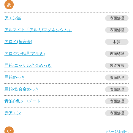
あ
アエン黒
表面処理
アルマイト「アルミ/マグネシウム」
表面処理
アロイ(超合金)
材質
アロジン処理(アルミ)
表面処理
亜鉛-ニッケル合金めっき
製造方法
亜鉛めっき
表面処理
亜鉛-鉄合金めっき
表面処理
青(白)色クロメート
表面処理
赤アエン
表面処理
い
↑ページ上部へ