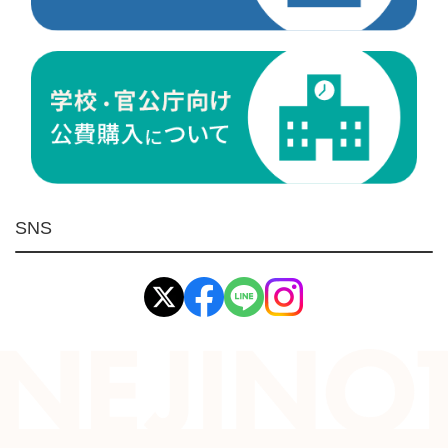
研削研磨品
作業用品
測定
ケミカル製品
荷役伝導
マグネット用品
ばね
環境安全用品
SNS
イマオ製品(IMAO)
工業資材(栃木屋)