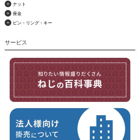
ナット
座金
ピン・リング・キー
リベット・かしめ
アンカー・プラグ
サービス
ユニファイねじ
いたずら防止ねじ
マイクロねじ
台形ねじ
スペーサー
その他ねじ
便利品
金具・金物
電材・設備
切削工具