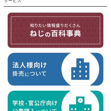
サービス
ユニファイねじ
いたずら防止ねじ
マイクロねじ
台形ねじ
スペーサー
その他ねじ
便利品
金具・金物
電材・設備
切削工具
研削研磨品
作業用品
測定
ケミカル製品