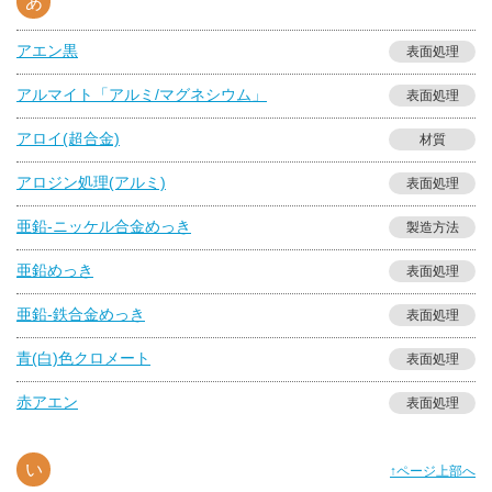
あ
アエン黒
表面処理
アルマイト「アルミ/マグネシウム」
表面処理
アロイ(超合金)
材質
アロジン処理(アルミ)
表面処理
亜鉛-ニッケル合金めっき
製造方法
亜鉛めっき
表面処理
亜鉛-鉄合金めっき
表面処理
青(白)色クロメート
表面処理
赤アエン
表面処理
い
↑ページ上部へ