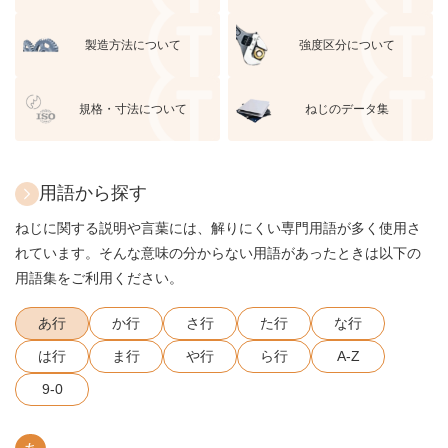
製造方法について
強度区分について
規格・寸法について
ねじのデータ集
用語から探す
ねじに関する説明や言葉には、解りにくい専門用語が多く使用さ
れています。そんな意味の分からない用語があったときは以下の
用語集をご利用ください。
あ行
か行
さ行
た行
な行
は行
ま行
や行
ら行
A-Z
9-0