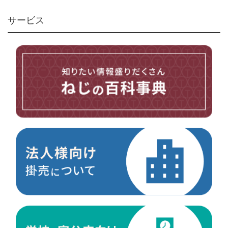
リベット・かしめ
アンカー・プラグ
サービス
ユニファイねじ
いたずら防止ねじ
マイクロねじ
台形ねじ
スペーサー
その他ねじ
便利品
金具・金物
電材・設備
切削工具
研削研磨品
作業用品
測定