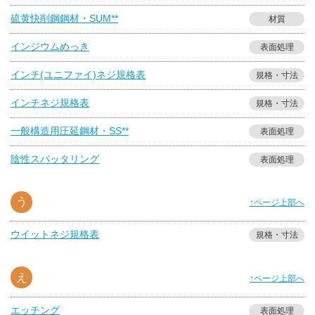
硫黄快削鋼鋼材・SUM**
材質
インジウムめっき
表面処理
インチ(ユニファイ)ネジ規格表
規格・寸法
インチネジ規格表
規格・寸法
一般構造用圧延鋼材・SS**
表面処理
陰性スパッタリング
表面処理
う
↑ページ上部へ
ウイットネジ規格表
規格・寸法
え
↑ページ上部へ
エッチング
表面処理