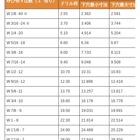
呼び径ｘ山数（１”当り）
ドリル径
下穴最小寸法
下穴最大寸法
W 1/8 ‐40 ※
2.55
2.362
2.591
W 3/16 ‐24 ※
3.70
3.406
3.744
W 1/4 ‐20
5.10
4.914
5.204
W 5/16 ‐18
6.60
6.34
6.67
W 3/8 ‐16
8.00
7.733
8.113
W 7/16 ‐14
9.40
9.048
9.508
W 1/2 ‐12
10.70
10.31
10.83
W 9/16 ‐12
12.30
11.898
12.418
W 5/8 ‐11
13.70
13.257
13.817
W 3/4 ‐10
16.60
16.178
16.778
W 7/8 ‐ 9
19.50
19.031
19.691
W 1 ‐ 8
22.30
21.814
22.514
W 1'1/8 ‐ 7
24.90
24.469
25.229
W 1'1/4 ‐ 7
28.00
27.644
28.404