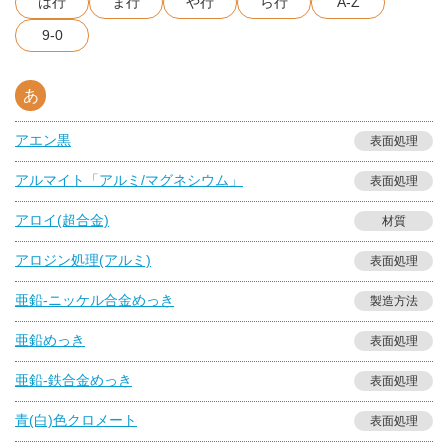
は行
ま行
や行
ら行
A-Z
9-0
あ
アエン黒
表面処理
アルマイト「アルミ/マグネシウム」
表面処理
アロイ(超合金)
材質
アロジン処理(アルミ)
表面処理
亜鉛-ニッケル合金めっき
製造方法
亜鉛めっき
表面処理
亜鉛-鉄合金めっき
表面処理
青(白)色クロメート
表面処理