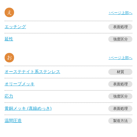
え
↑ページ上部へ
エッチング
表面処理
延性
強度区分
お
↑ページ上部へ
オーステナイト系ステンレス
材質
オリーブメッキ
表面処理
応力
強度区分
黄銅メッキ (真鍮めっき)
表面処理
温間圧造
製造方法