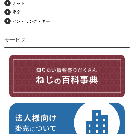
ナット
座金
ピン・リング・キー
リベット・かしめ
アンカー・プラグ
サービス
ユニファイねじ
いたずら防止ねじ
マイクロねじ
台形ねじ
スペーサー
その他ねじ
便利品
金具・金物
電材・設備
切削工具