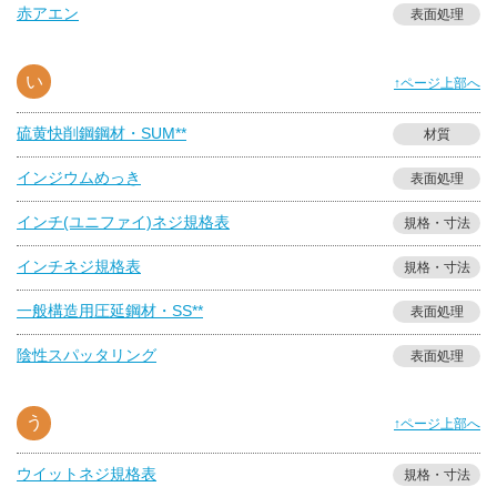
赤アエン
表面処理
い
↑ページ上部へ
硫黄快削鋼鋼材・SUM**
材質
インジウムめっき
表面処理
インチ(ユニファイ)ネジ規格表
規格・寸法
インチネジ規格表
規格・寸法
一般構造用圧延鋼材・SS**
表面処理
陰性スパッタリング
表面処理
う
↑ページ上部へ
ウイットネジ規格表
規格・寸法