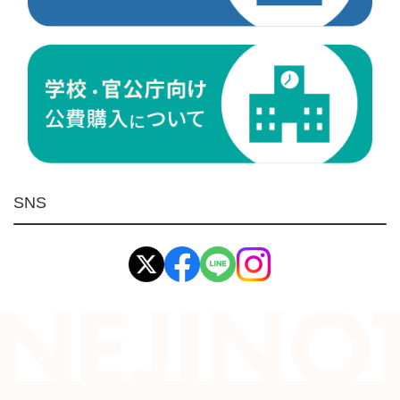
研削研磨品
作業用品
測定
ケミカル製品
荷役伝導
マグネット用品
ばね
環境安全用品
SNS
イマオ製品(IMAO)
工業資材(栃木屋)