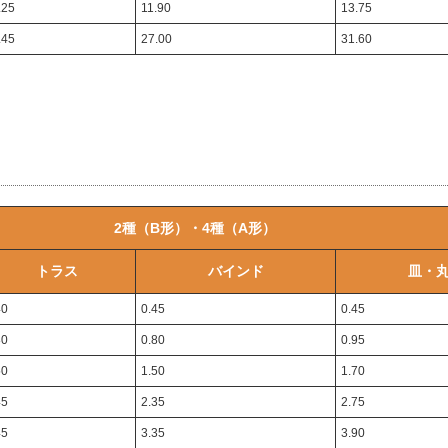
.25
11.90
13.75
.45
27.00
31.60
2種（B形）・4種（A形）
トラス
バインド
皿・
40
0.45
0.45
80
0.80
0.95
50
1.50
1.70
45
2.35
2.75
45
3.35
3.90