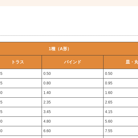
1種（A形）
トラス
バインド
皿・
45
0.50
0.50
85
0.80
0.95
40
1.40
1.60
35
2.35
2.65
65
3.45
4.15
90
4.80
5.60
60
6.60
7.55