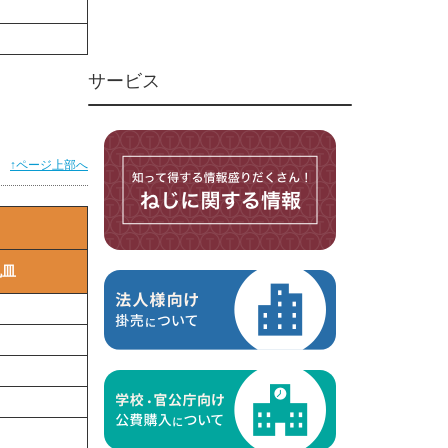
ユニファイねじ
いたずら防止ねじ
サービス
マイクロねじ
台形ねじ
スペーサー
↑ページ上部へ
その他ねじ
便利品
金具・金物
電材・設備
丸皿
切削工具
研削研磨品
作業用品
測定
ケミカル製品
荷役伝導