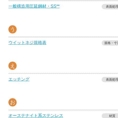
一般構造用圧延鋼材・SS**
表面処
う
ウイットネジ規格表
規格・寸
え
エッチング
表面処
お
オーステナイト系ステンレス
材質