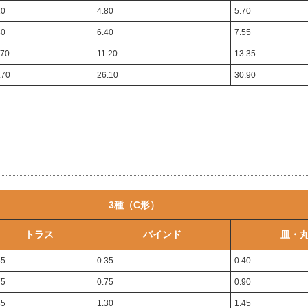
10
4.80
5.70
80
6.40
7.55
.70
11.20
13.35
.70
26.10
30.90
3種（C形）
トラス
バインド
皿・
35
0.35
0.40
75
0.75
0.90
35
1.30
1.45