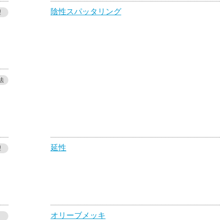
陰性スパッタリング
理
法
延性
理
オリーブメッキ