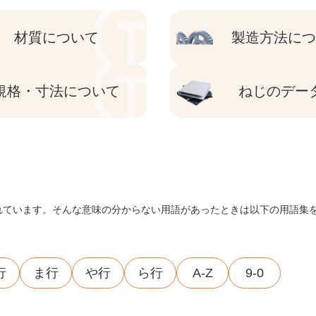
材質について
製造方法に
規格・寸法について
ねじのデー
れています。そんな意味の分からない用語があったときは以下の用語集
行
ま行
や行
ら行
A-Z
9-0