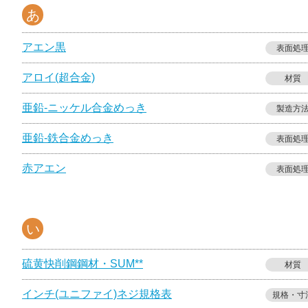
あ
アエン黒
表面処
アロイ(超合金)
材質
亜鉛-ニッケル合金めっき
製造方
亜鉛-鉄合金めっき
表面処
赤アエン
表面処
い
硫黄快削鋼鋼材・SUM**
材質
インチ(ユニファイ)ネジ規格表
規格・寸