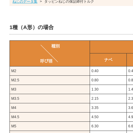
ねじのデータ集
>
タッピンねじの保証締付トルク
1種（A形）の場合
ナベ
M2
0.40
0.
M2.5
0.80
0.
M3
1.30
1.
M3.5
2.15
2.
M4
3.35
3.
M4.5
4.50
4.
M5
6.30
6.