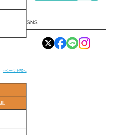
マグネット用品
ばね
SNS
環境安全用品
イマオ製品(IMAO)
工業資材(栃木屋)
↑ページ上部へ
丸皿