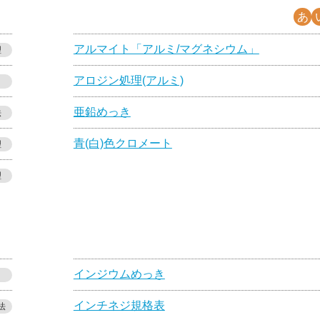
あ
アルマイト「アルミ/マグネシウム」
理
アロジン処理(アルミ)
亜鉛めっき
法
青(白)色クロメート
理
理
インジウムめっき
インチネジ規格表
法