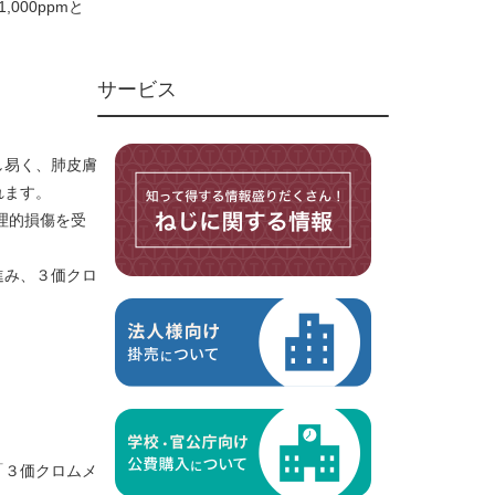
00ppmと
ユニファイねじ
いたずら防止ねじ
サービス
マイクロねじ
台形ねじ
スペーサー
し易く、肺皮膚
その他ねじ
れます。
理的損傷を受
便利品
金具・金物
進み、３価クロ
電材・設備
切削工具
研削研磨品
作業用品
測定
ケミカル製品
「３価クロムメ
荷役伝導