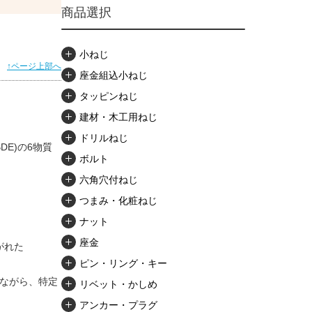
商品選択
小ねじ
↑ページ上部へ
座金組込小ねじ
タッピンねじ
建材・木工用ねじ
ドリルねじ
E)の6物質
ボルト
六角穴付ねじ
つまみ・化粧ねじ
ナット
座金
がれた
ピン・リング・キー
しながら、特定
リベット・かしめ
アンカー・プラグ