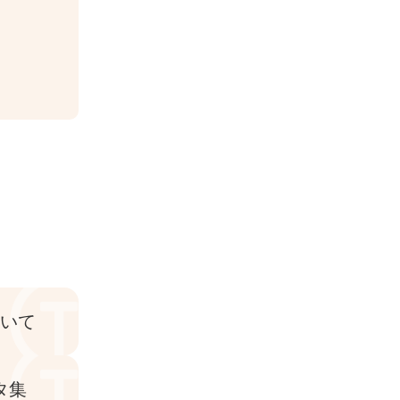
ついて
タ集