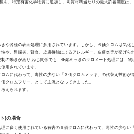
を、特定有害化学物質に追加し、均質材料当たりの最大許容濃度は、1,0
っきや各種の表面処理に多用されています。しかし、６価クロムは気化
ン性や、胃腸炎、腎炎、皮膚接触によるアレルギー、皮膚炎等が挙げら
制の動きがあり,ねじ関係でも、亜鉛めっきのクロメート処理には、物
に使用されています。
クロムに代わって、毒性の少ない「３価クロムメッキ」の代替え技術が
６価クロムフリー」として主流となってきました。
と考えられます。
ト)の場合
処理に多く使用されている有害の６価クロムに代わって、毒性の少ない