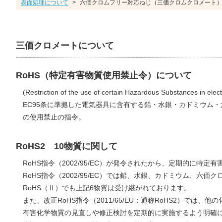
表面処理について
>
六価クロムフリー対応ねじ（三価クロムクロメート
三価クロメートについて
RoHS（特定有害物質使用禁止令）について
(Restriction of the use of certain Hazardous Substances in elect
EC95条に準拠した電気器具に含有する鉛・水銀・カドミウム・六
の使用禁止の指令。
RoHS2 10物質に関して
RoHS指令（2002/95/EC）が発令されたから、定期的に
RoHS指令（2002/95/EC）では鉛、水銀、カドミウム、六
RoHS（Ⅱ）でも上記6物質は受け継がれております。
また、改正RoHS指令（2011/65/EU：通称RoHS2）で
有害化学物質の見直しや修正検討を定期的に実施するよう明確