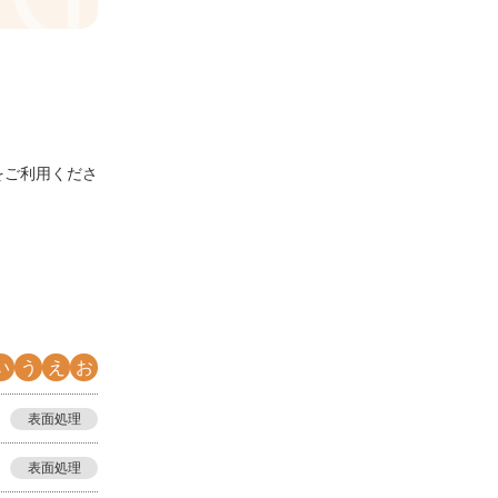
をご利用くださ
い
う
え
お
表面処理
表面処理