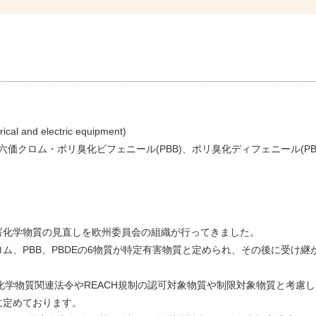
）
rical and electric equipment)
価クロム・ポリ臭化ビフェニール(PBB)、ポリ臭化ディフェニール(PBD
特定有害化学物質の見直しを欧州委員会の組織が行ってきました。
価クロム、PBB、PBDEの6物質が特定有害物質と定められ、その後に受け継
は、他の化学物質関連法令やREACH規制の認可対象物質や制限対象物質と考慮
に定めております。