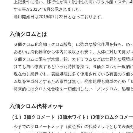
上記要件に従い、移行性が高く汎用性の高いフタル酸エステル4種
する事が2015年6月公示されました。
適用開始日は2019年7月22日となっております。
六価クロムとは
６価クロム化合物（クロム酸塩）は強力な酸化作用を持ち、め
あるいは消化器官から体内に吸収され安く、人体に対して発ガ
６価クロムに限らず水銀、鉛、カドミウムなどは世界的な環境規
けても自己修復するといった特性を持つ、６価クロムが一般的
現在ねじ業界でも、表面処理に多く使用されている有害の６価
ム塩を主成分とするため毒性は無く、廃水処理も簡単のため「
将来的にはクロム化合物を一切使用しない「ノンクロム」処理
六価クロム代替メッキ
（１）3価クロメート（3価ホワイト）(3価クロムクロメー
今までのクロメートメッキ（黄色系）の代替メッキとして表面