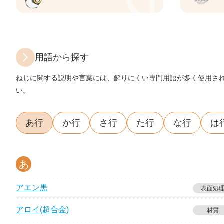
用語から探す
ねじに関する説明や言葉には、解りにくい専門用語が多く使用さ
い。
あ行
か行
さ行
た行
な行
は
あ
アエン黒
表面処
アロイ(超合金)
材質