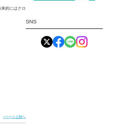
マグネット用品
将来的にはクロ
ばね
SNS
環境安全用品
イマオ製品(IMAO)
工業資材(栃木屋)
↑ページ上部へ