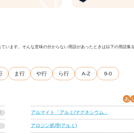
れています。そんな意味の分からない用語があったときは以下の用語集
行
ま行
や行
ら行
A-Z
9-0
あ
アルマイト「アルミ/マグネシウム」
理
アロジン処理(アルミ)