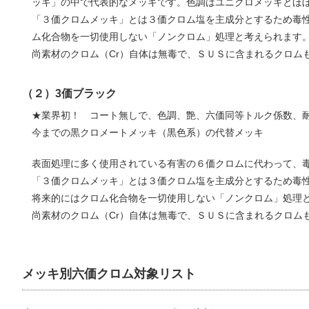
ッキ」の中で代表的なメッキです。色調はユニクロメッキとほ
「３価クロムメッキ」とは３価クロム塩を主成分とするため毒
ム化合物を一切使用しない「ノンクロム」処理と考えられます
尚素材のクロム（Cr）自体は無毒で、ＳＵＳに含まれるクロム
（２）3価ブラック
★業界初！ コート無しで、色調、艶、六価同等トルク係数、耐
今までの黒クロメートメッキ（黒色系）の代替メッキ
表面処理に多く使用されている有害の６価クロムに代わって、
「３価クロムメッキ」とは３価クロム塩を主成分とするため毒
将来的にはクロム化合物を一切使用しない「ノンクロム」処理
尚素材のクロム（Cr）自体は無毒で、ＳＵＳに含まれるクロム
メッキ別六価クロム対象リスト