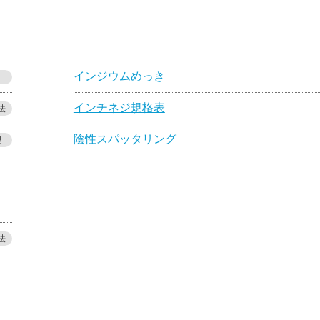
インジウムめっき
インチネジ規格表
法
陰性スパッタリング
理
法