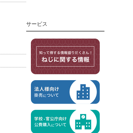
ユニファイねじ
いたずら防止ねじ
サービス
マイクロねじ
台形ねじ
スペーサー
その他ねじ
便利品
金具・金物
電材・設備
切削工具
研削研磨品
作業用品
測定
ケミカル製品
荷役伝導