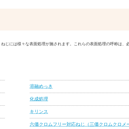
、ねじには様々な表面処理が施されます。これらの表面処理の呼称は、
。
溶融めっき
化成処理
キリンス
六価クロムフリー対応ねじ（三価クロムクロメ