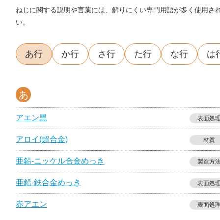
ねじに関する説明や言葉には、解りにくい専門用語が多く使用さ
い。
あ行
か行
さ行
た行
な行
は
あ
アエン黒
表面処
アロイ(超合金)
材質
亜鉛-ニッケル合金めっき
製造方
亜鉛-鉄合金めっき
表面処
赤アエン
表面処