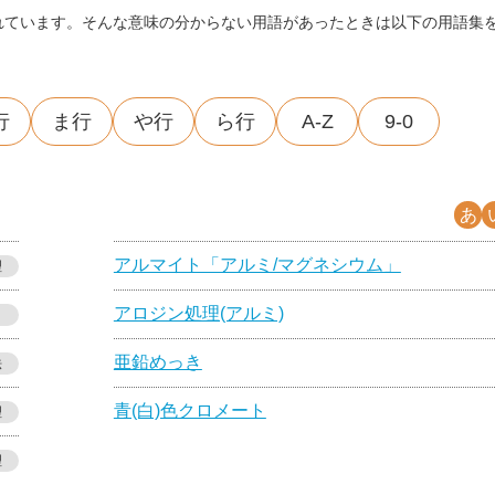
れています。そんな意味の分からない用語があったときは以下の用語集
行
ま行
や行
ら行
A-Z
9-0
あ
アルマイト「アルミ/マグネシウム」
理
アロジン処理(アルミ)
亜鉛めっき
法
青(白)色クロメート
理
理