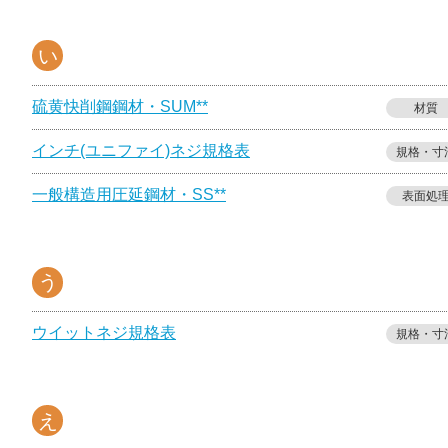
い
硫黄快削鋼鋼材・SUM**
材質
インチ(ユニファイ)ネジ規格表
規格・寸
一般構造用圧延鋼材・SS**
表面処
う
ウイットネジ規格表
規格・寸
え