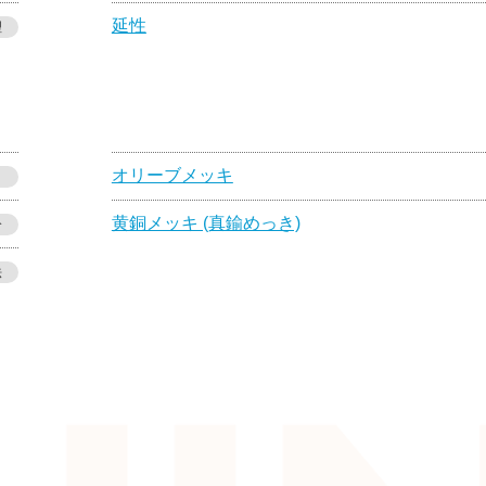
延性
理
オリーブメッキ
黄銅メッキ (真鍮めっき)
分
法