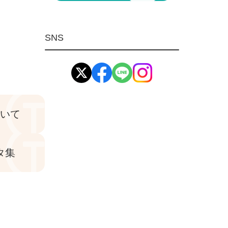
マグネット用品
ばね
SNS
環境安全用品
イマオ製品(IMAO)
工業資材(栃木屋)
ついて
タ集