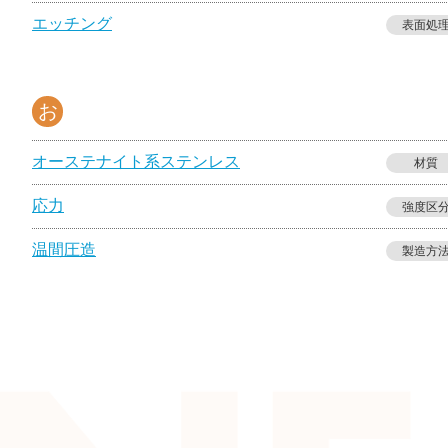
エッチング
表面処
お
オーステナイト系ステンレス
材質
応力
強度区
温間圧造
製造方