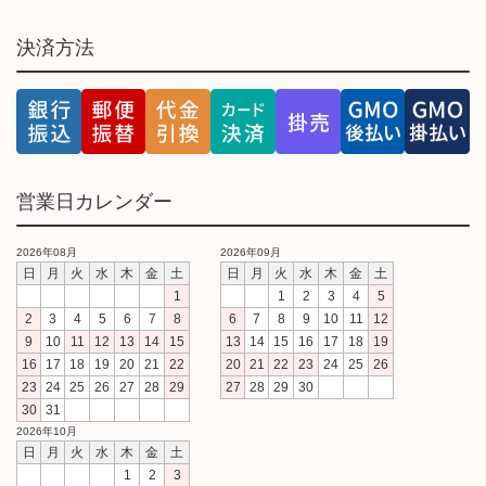
決済方法
営業日カレンダー
2026年08月
2026年09月
日
月
火
水
木
金
土
日
月
火
水
木
金
土
1
1
2
3
4
5
2
3
4
5
6
7
8
6
7
8
9
10
11
12
9
10
11
12
13
14
15
13
14
15
16
17
18
19
16
17
18
19
20
21
22
20
21
22
23
24
25
26
23
24
25
26
27
28
29
27
28
29
30
30
31
2026年10月
日
月
火
水
木
金
土
1
2
3