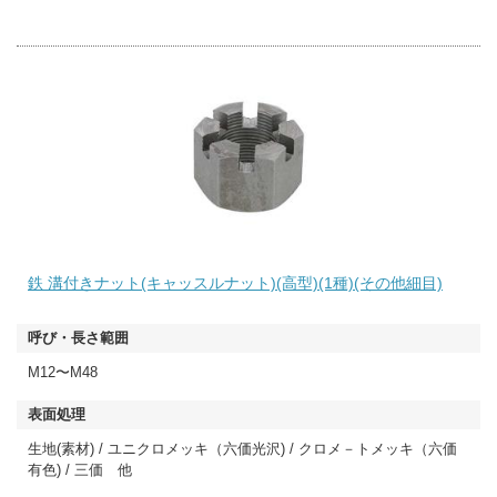
鉄 溝付きナット(キャッスルナット)(高型)(1種)(その他細目)
M12〜M48
生地(素材) / ユニクロメッキ（六価光沢) / クロメ－トメッキ（六価
有色) / 三価 他