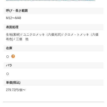
M12〜M48
生地(素材) / ユニクロメッキ（六価光沢) / クロメ－トメッキ（六価
有色) / 三価 他
○
○
279.72円/個〜