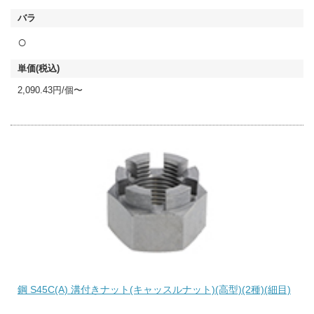
○
2,090.43円/個〜
鋼 S45C(A) 溝付きナット(キャッスルナット)(高型)(2種)(細目)