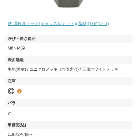
鉄 溝付きナット(キャッスルナット)(高型)(1種)(細目)
M8〜M39
生地(素材) / ユニクロメッキ（六価光沢) / 三価ホワイトメッキ
◎
○
119.42円/個〜