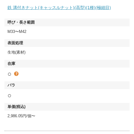
鉄 溝付きナット(キャッスルナット)(高型)(1種)(極細目)
M33〜M42
生地(素材)
○
○
2,986.05円/個〜