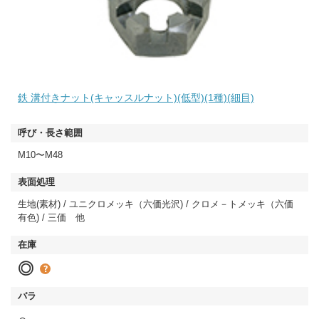
鉄 溝付きナット(キャッスルナット)(低型)(1種)(細目)
M10〜M48
生地(素材) / ユニクロメッキ（六価光沢) / クロメ－トメッキ（六価
有色) / 三価 他
◎