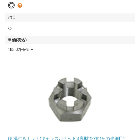
◎
○
183.02円/個〜
鉄 溝付きナット(キャッスルナット)(高型)(2種)(その他細目)