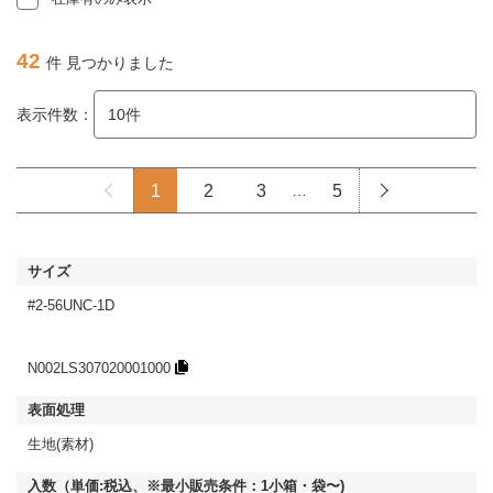
42
件 見つかりました
表示件数：
1
2
3
…
5
#2-56UNC-1D
N002LS307020001000
生地(素材)