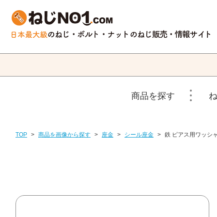
商品を探す
TOP
>
商品を画像から探す
>
座金
>
シール座金
>
鉄 ピアス用ワッシ