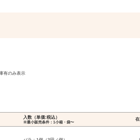
庫有のみ表示
入数（単価:税込）
在
※最小販売条件：1小箱・袋〜
バラ：1個（3円／個）