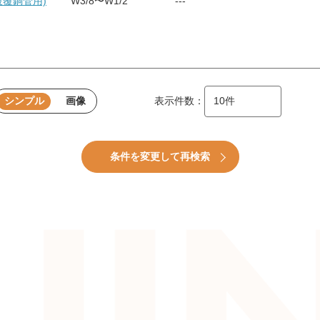
面被覆銅管用)
W3/8〜W1/2
---
シンプル
画像
表示件数：
条件を変更して再検索