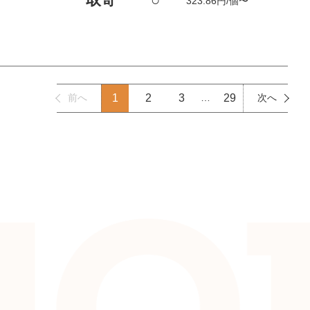
323.86円/個〜
前へ
1
2
3
…
29
次へ