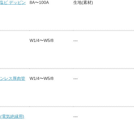
質塩ビ デッピン
8A〜100A
生地(素材)
W1/4〜W5/8
---
ステンレス厚肉管
W1/4〜W5/8
---
 (電気絶縁用)
---