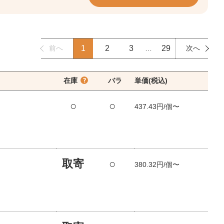
前へ
1
2
3
…
29
次へ
在庫
バラ
単価(税込)
○
○
437.43円/個〜
取寄
○
380.32円/個〜