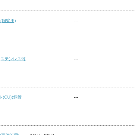
 (銅管用)
---
)(ステンレス薄
---
(CU)(銅管
---