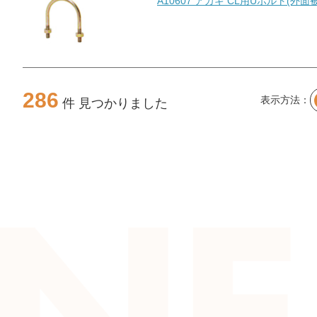
A10607 アカギ CL用Uボルト(外
286
表示方法：
件 見つかりました