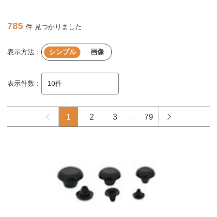
785
件 見つかりました
表示方法：
シンプル
画像
表示件数：
1
2
3
…
79