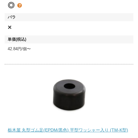
◎
×
42.84円/個〜
栃木屋 丸型ゴム足(EPDM/黒色) 平型ワッシャー入り (TM-K型)