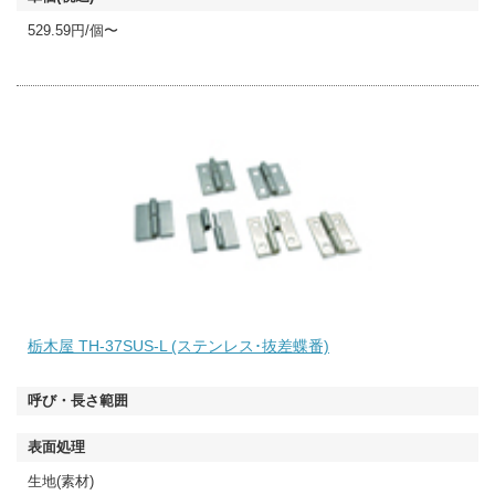
529.59円/個〜
栃木屋 TH-37SUS-L (ステンレス･抜差蝶番)
生地(素材)