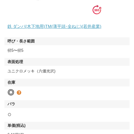
鉄 ダンバ(木下地用)TM(薄平頭･全ねじ)(若井産業)
径5〜径5
ユニクロメッキ（六価光沢)
◎
○