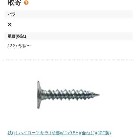
取寄
×
12.27円/個〜
鉄(+) ハイロー平サラ (頭部φ11x0.5H)(全ねじ)(JPF製)