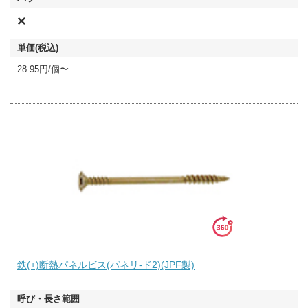
×
28.95円/個〜
鉄(+)断熱パネルビス(パネリ-ド2)(JPF製)