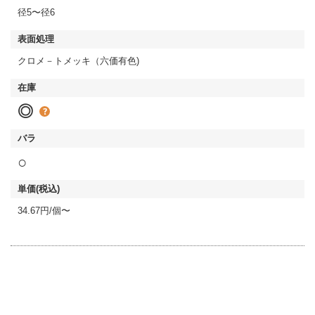
径5〜径6
クロメ－トメッキ（六価有色)
◎
○
34.67円/個〜