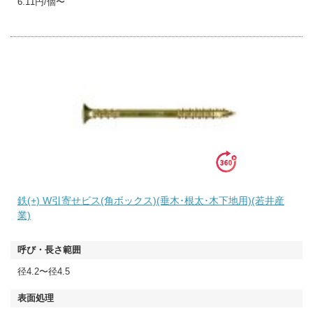
6.11円/個〜
鉄(+) W引寄せビス(角ボックス)(垂木･根太･木下地用)(若井産
業)
径4.2〜径4.5