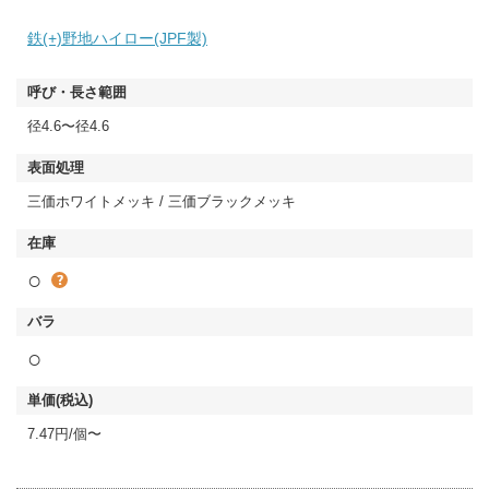
鉄(+)野地ハイロー(JPF製)
径4.6〜径4.6
三価ホワイトメッキ / 三価ブラックメッキ
○
○
7.47円/個〜