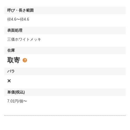
径4.6〜径4.6
三価ホワイトメッキ
取寄
×
7.01円/個〜