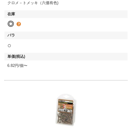
クロメ－トメッキ（六価有色)
◎
○
6.82円/個〜