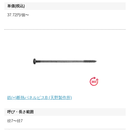
37.72円/個〜
鉄(+)断熱パネルビスB (天野製作所)
径7〜径7