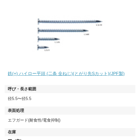
鉄(+) ハイロー平頭 (二条 全ねじ)(とがり先Sカット)(JPF製)
径5.5〜径5.5
エフガード(耐食性/電食抑制)