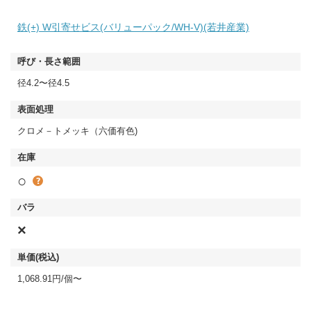
鉄(+) W引寄せビス(バリューパック/WH-V)(若井産業)
径4.2〜径4.5
クロメ－トメッキ（六価有色)
○
×
1,068.91円/個〜