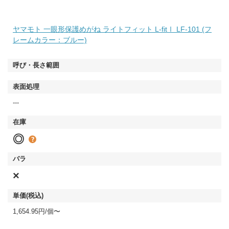
ヤマモト 一眼形保護めがね ライトフィット L-fitⅠ LF-101 (フ
レームカラー：ブルー)
---
◎
×
1,654.95円/個〜