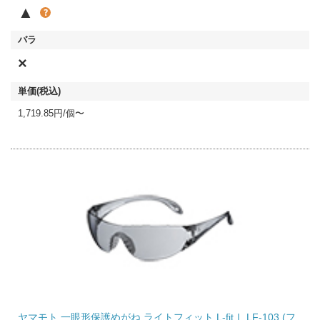
▲
×
1,719.85円/個〜
ヤマモト 一眼形保護めがね ライトフィット L-fitⅠ LF-103 (フ