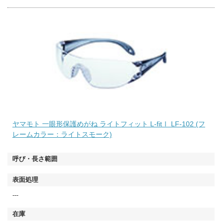
ヤマモト 一眼形保護めがね ライトフィット L-fitⅠ LF-102 (フ
レームカラー：ライトスモーク)
---