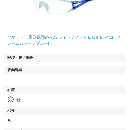
ヤマモト 一眼形保護めがね ライトフィット L-fitⅡ LF-401 (フ
レームカラー：ブルー)
---
◎
×