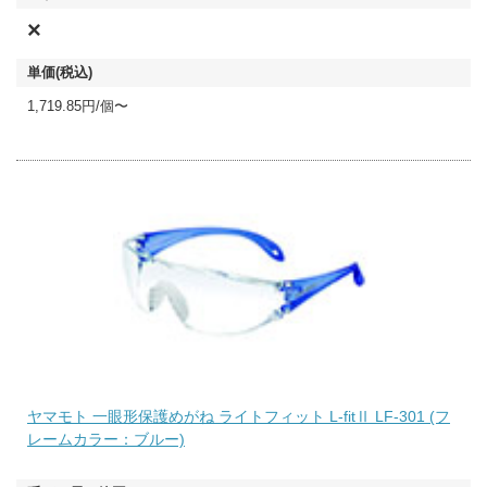
×
1,719.85円/個〜
ヤマモト 一眼形保護めがね ライトフィット L-fitⅡ LF-301 (フ
レームカラー：ブルー)