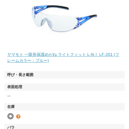
ヤマモト 一眼形保護めがね ライトフィット L-fitⅠ LF-201 (フ
レームカラー：ブルー)
---
◎