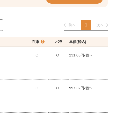
前へ
1
次へ
在庫
バラ
単価(税込)
○
○
231.05円/個〜
○
○
997.52円/個〜