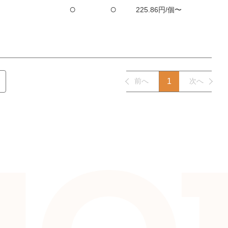
○
○
225.86円/個〜
前へ
1
次へ