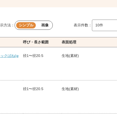
示方法：
シンプル
画像
表示件数：
呼び・長さ範囲
表面処理
ックばね(φ
径1〜径20.5
生地(素材)
径1〜径20.5
生地(素材)