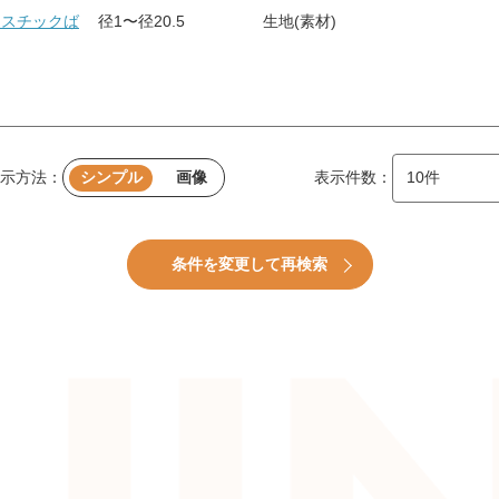
プラスチックば
径1〜径20.5
生地(素材)
示方法：
シンプル
画像
表示件数：
条件を変更して再検索