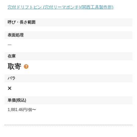
穴付ドリフトピン (穴付リーマポンチ)(関西工具製作所)
---
取寄
×
1,881.46円/個〜