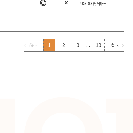
◎
×
405.63円/個〜
前へ
1
2
3
…
13
次へ