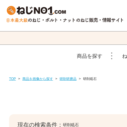
商品を探す
TOP
>
商品を画像から探す
>
研削研磨品
>
研削砥石
現在の検索条件：
研削砥石