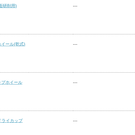
面研削用)
---
イール(乾式)
---
ップホイール
---
 ドライカップ
---