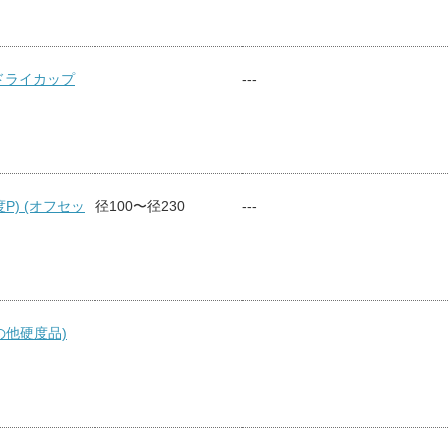
 ドライカップ
---
P) (オフセッ
径100〜径230
---
の他硬度品)