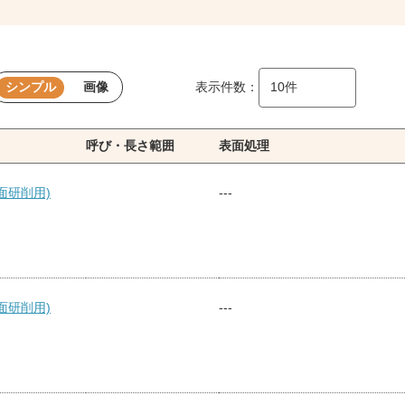
シンプル
画像
表示件数：
呼び・長さ範囲
表面処理
面研削用)
---
面研削用)
---