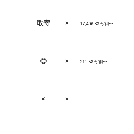
取寄
×
17,406.83円/個〜
◎
×
211.58円/個〜
×
×
-