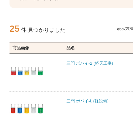
25
表示方
件 見つかりました
商品画像
品名
三門 ポパイ-2 (軽天工事)
三門 ポパイ-L (軽設備)