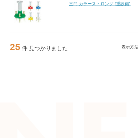
三門 カラーストロング (重設備)
25
表示方
件 見つかりました