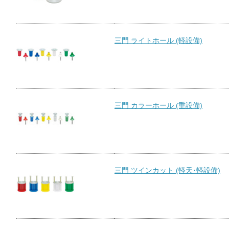
三門 ライトホール (軽設備)
三門 カラーホール (重設備)
三門 ツインカット (軽天･軽設備)