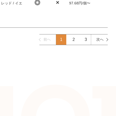
◎
×
 レッド / イエ
97.68円/個〜
前へ
1
2
3
次へ