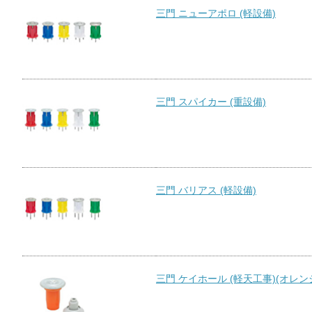
三門 ニューアポロ (軽設備)
三門 スパイカー (重設備)
三門 バリアス (軽設備)
三門 ケイホール (軽天工事)(オレン