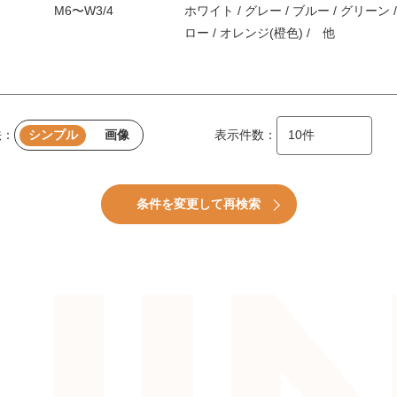
M6〜W3/4
ホワイト / グレー / ブルー / グリーン /
ロー / オレンジ(橙色) / 他
法：
シンプル
画像
表示件数：
条件を変更して再検索