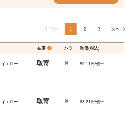
前へ
1
2
3
次へ
在庫
バラ
単価(税込)
取寄
×
/ イエロー
50.11円/個〜
取寄
×
/ イエロー
68.21円/個〜