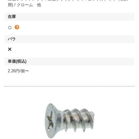
用) / クローム 他
○
×
2.26円/個〜