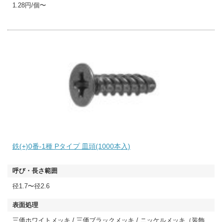
1.28円/個〜
鉄(+)0番-1種 Pタイプ 皿頭(1000本入)
径1.7〜径2.6
三価ホワイトメッキ / 三価ブラックメッキ / ニッケルメッキ（装飾