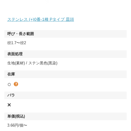
ステンレス (+)0番-1種 Pタイプ 皿頭
径1.7〜径2
生地(素材) / ステン黒色(黒染)
○
×
3.66円/個〜