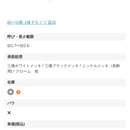
鉄(+)0番-1種 Pタイプ 皿頭
径1.7〜径2.6
三価ホワイトメッキ / 三価ブラックメッキ / ニッケルメッキ（装飾
用) / クローム 他
◎
×