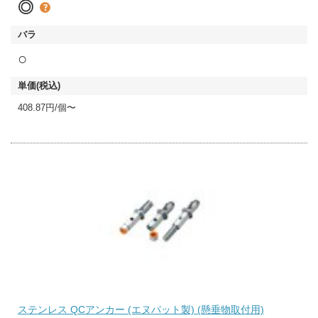
◎
○
408.87円/個〜
ステンレス QCアンカー (エヌパット製) (懸垂物取付用)