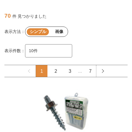
70
件 見つかりました
表示方法：
シンプル
画像
表示件数：
1
2
3
…
7