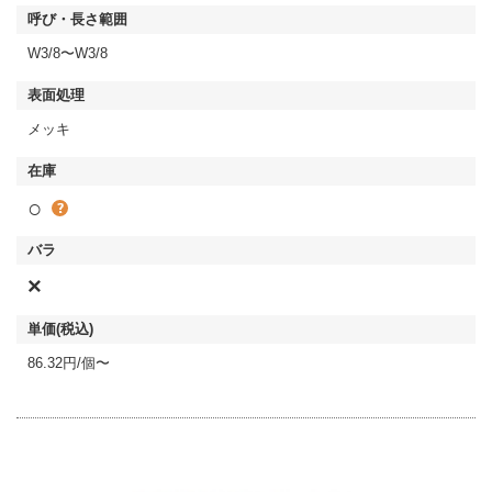
W3/8〜W3/8
メッキ
○
×
86.32円/個〜