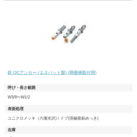
鉄 QCアンカー (エヌパット製) (懸垂物取付用)
W3/8〜W1/2
ユニクロメッキ（六価光沢) / ドブ(溶融亜鉛めっき)