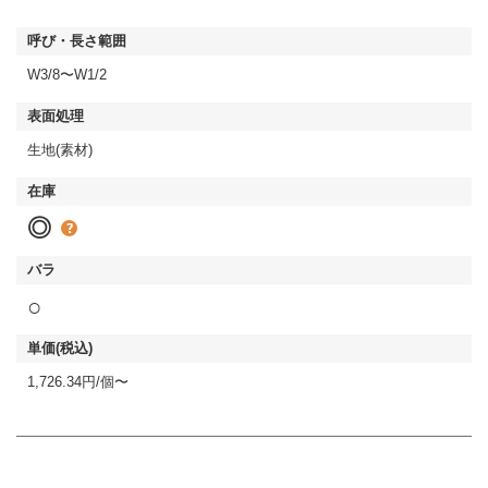
W3/8〜W1/2
生地(素材)
◎
○
1,726.34円/個〜