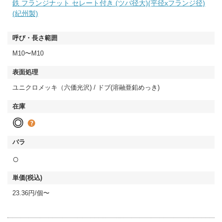
鉄 フランジナット セレート付き (ツバ径大)(平径xフランジ径)
(紀州製)
M10〜M10
ユニクロメッキ（六価光沢) / ドブ(溶融亜鉛めっき)
◎
○
23.36円/個〜