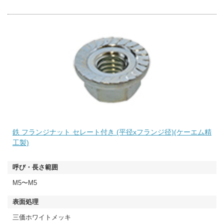
鉄 フランジナット セレート付き (平径xフランジ径)(ケーエム精
工製)
M5〜M5
三価ホワイトメッキ