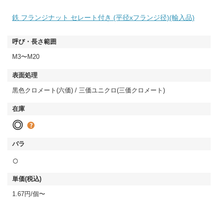
鉄 フランジナット セレート付き (平径xフランジ径)(輸入品)
M3〜M20
黒色クロメート(六価) / 三価ユニクロ(三価クロメート)
◎
○
1.67円/個〜