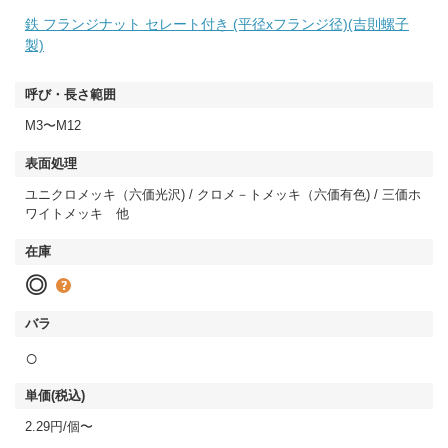
鉄 フランジナット セレート付き (平径xフランジ径)(吉則螺子
製)
M3〜M12
ユニクロメッキ（六価光沢) / クロメ－トメッキ（六価有色) / 三価ホ
ワイトメッキ 他
◎
○
2.29円/個〜