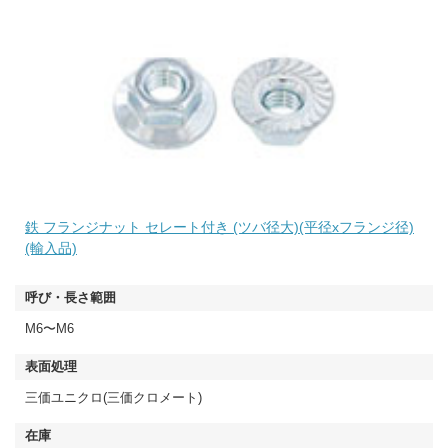
鉄 フランジナット セレート付き (ツバ径大)(平径xフランジ径)
(輸入品)
M6〜M6
三価ユニクロ(三価クロメート)