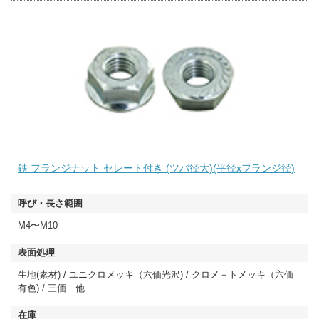
鉄 フランジナット セレート付き (ツバ径大)(平径xフランジ径)
M4〜M10
生地(素材) / ユニクロメッキ（六価光沢) / クロメ－トメッキ（六価
有色) / 三価 他