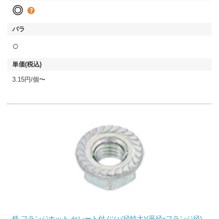
◎
○
3.15円/個〜
鉄 フランジナット セレート付 (ツバ径特大)(平径xフランジ径)