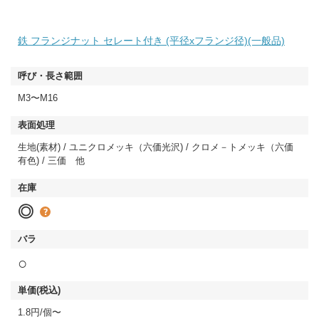
鉄 フランジナット セレート付き (平径xフランジ径)(一般品)
M3〜M16
生地(素材) / ユニクロメッキ（六価光沢) / クロメ－トメッキ（六価
有色) / 三価 他
◎
○
1.8円/個〜