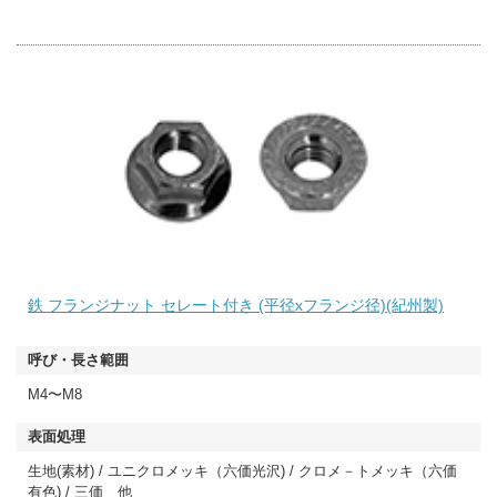
鉄 フランジナット セレート付き (平径xフランジ径)(紀州製)
M4〜M8
生地(素材) / ユニクロメッキ（六価光沢) / クロメ－トメッキ（六価
有色) / 三価 他