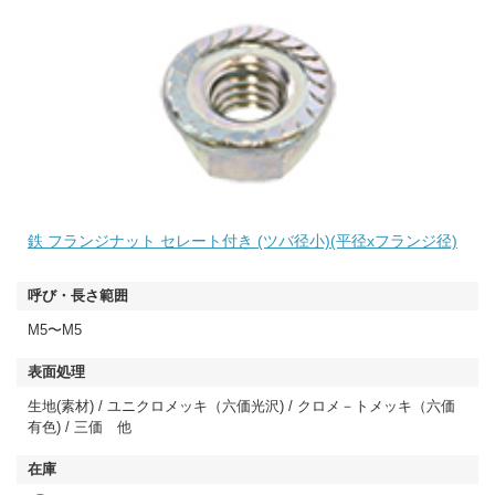
鉄 フランジナット セレート付き (ツバ径小)(平径xフランジ径)
M5〜M5
生地(素材) / ユニクロメッキ（六価光沢) / クロメ－トメッキ（六価
有色) / 三価 他