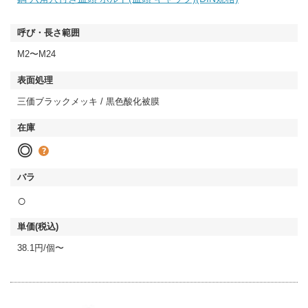
M2〜M24
三価ブラックメッキ / 黒色酸化被膜
◎
○
38.1円/個〜