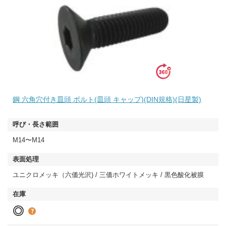
鋼 六角穴付き皿頭 ボルト(皿頭 キャップ)(DIN規格)(日星製)
M14〜M14
ユニクロメッキ（六価光沢) / 三価ホワイトメッキ / 黒色酸化被膜
◎