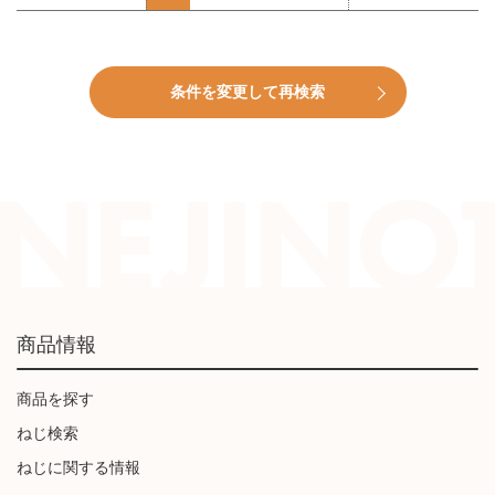
条件を変更して再検索
商品情報
商品を探す
ねじ検索
ねじに関する情報