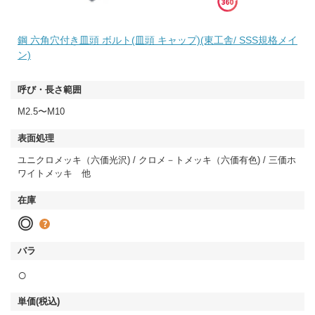
鋼 六角穴付き皿頭 ボルト(皿頭 キャップ)(東工舎/ SSS規格メイ
ン)
M2.5〜M10
ユニクロメッキ（六価光沢) / クロメ－トメッキ（六価有色) / 三価ホ
ワイトメッキ 他
◎
○