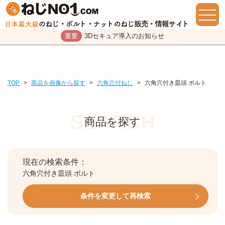
重要
3Dセキュア導入のお知らせ
TOP
>
商品を画像から探す
>
六角穴付ねじ
>
六角穴付き皿頭 ボルト
商品を探す
現在の検索条件：
六角穴付き皿頭 ボルト
条件を変更して再検索