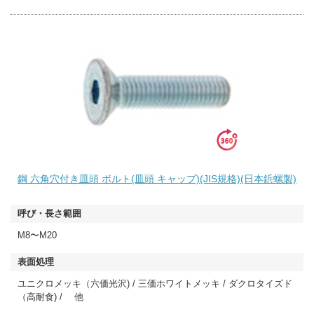
鋼 六角穴付き皿頭 ボルト(皿頭 キャップ)(JIS規格)(日本鋲螺製)
M8〜M20
ユニクロメッキ（六価光沢) / 三価ホワイトメッキ / ダクロタイズド
（高耐食) / 他