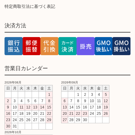
特定商取引法に基づく表記
決済方法
営業日カレンダー
2026年08月
2026年09月
日
月
火
水
木
金
土
日
月
火
水
木
金
土
1
1
2
3
4
5
2
3
4
5
6
7
8
6
7
8
9
10
11
12
9
10
11
12
13
14
15
13
14
15
16
17
18
19
16
17
18
19
20
21
22
20
21
22
23
24
25
26
23
24
25
26
27
28
29
27
28
29
30
30
31
2026年10月