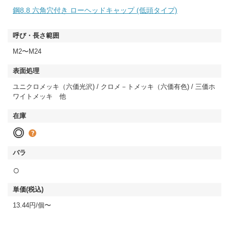
鋼8.8 六角穴付き ローヘッドキャップ (低頭タイプ)
M2〜M24
ユニクロメッキ（六価光沢) / クロメ－トメッキ（六価有色) / 三価ホ
ワイトメッキ 他
◎
○
13.44円/個〜