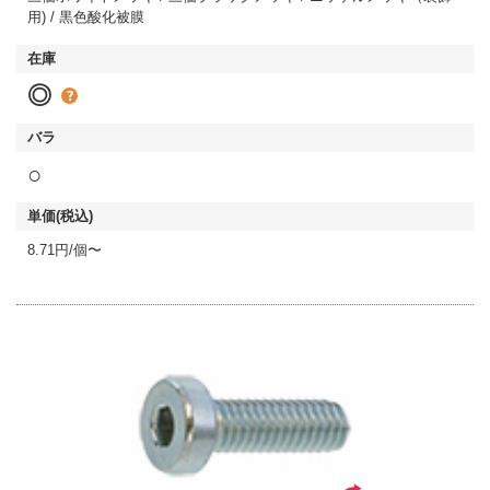
用) / 黒色酸化被膜
◎
○
8.71円/個〜