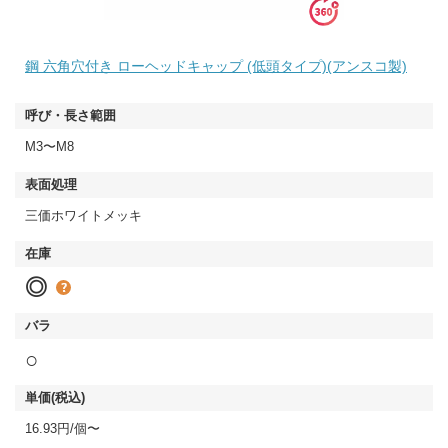
鋼 六角穴付き ローヘッドキャップ (低頭タイプ)(アンスコ製)
M3〜M8
三価ホワイトメッキ
◎
○
16.93円/個〜