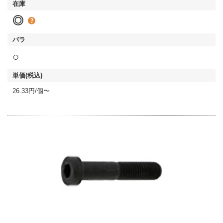
◎
○
26.33円/個〜