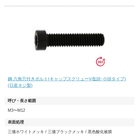
鋼 六角穴付きボルト(キャップスクリュー)(低頭･小頭タイプ)
(日産ネジ製)
M3〜M12
三価ホワイトメッキ / 三価ブラックメッキ / 黒色酸化被膜