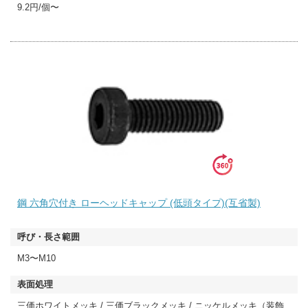
9.2円/個〜
鋼 六角穴付き ローヘッドキャップ (低頭タイプ)(互省製)
M3〜M10
三価ホワイトメッキ / 三価ブラックメッキ / ニッケルメッキ（装飾