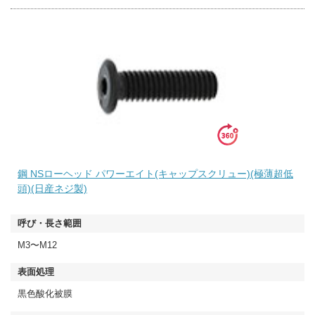
鋼 NSローヘッド パワーエイト(キャップスクリュー)(極薄超低
頭)(日産ネジ製)
M3〜M12
黒色酸化被膜