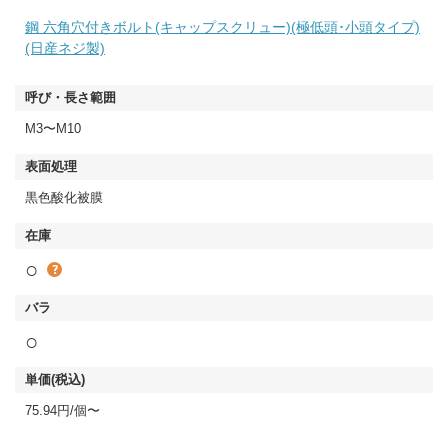
鋼 六角穴付きボルト(キャップスクリュー)(極低頭･小頭タイプ)
(日産ネジ製)
M3〜M10
黒色酸化被膜
○
○
75.94円/個〜