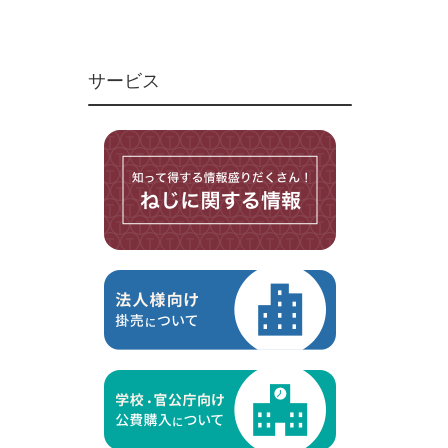
ユニファイねじ
いたずら防止ねじ
サービス
マイクロねじ
台形ねじ
スペーサー
その他ねじ
便利品
金具・金物
電材・設備
切削工具
研削研磨品
作業用品
測定
ケミカル製品
荷役伝導