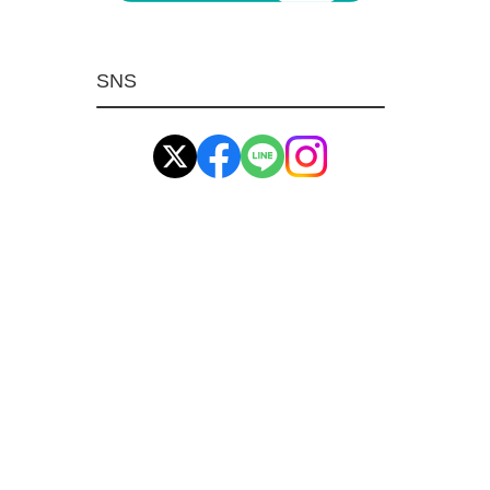
マグネット用品
ばね
SNS
環境安全用品
イマオ製品(IMAO)
工業資材(栃木屋)