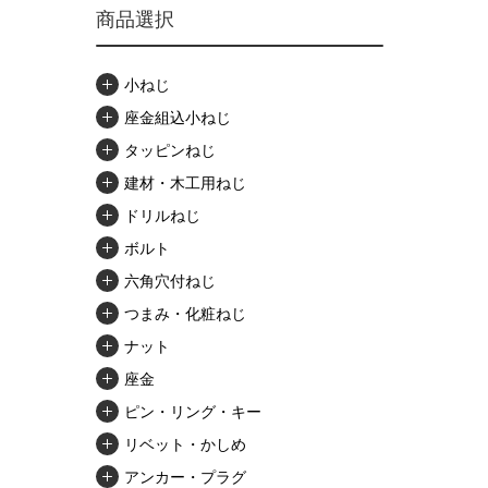
商品選択
小ねじ
座金組込小ねじ
タッピンねじ
建材・木工用ねじ
ドリルねじ
ボルト
六角穴付ねじ
つまみ・化粧ねじ
ナット
座金
ピン・リング・キー
リベット・かしめ
アンカー・プラグ