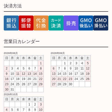
決済方法
営業日カレンダー
2026年08月
2026年09月
日
月
火
水
木
金
土
日
月
火
水
木
金
土
1
1
2
3
4
5
2
3
4
5
6
7
8
6
7
8
9
10
11
12
9
10
11
12
13
14
15
13
14
15
16
17
18
19
16
17
18
19
20
21
22
20
21
22
23
24
25
26
23
24
25
26
27
28
29
27
28
29
30
30
31
2026年10月
日
月
火
水
木
金
土
1
2
3
4
5
6
7
8
9
10