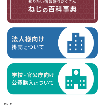
台形ねじ
スペーサー
その他ねじ
便利品
金具・金物
電材・設備
切削工具
研削研磨品
作業用品
測定
ケミカル製品
荷役伝導
マグネット用品
ばね
環境安全用品
SNS