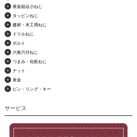
座金組込小ねじ
タッピンねじ
建材・木工用ねじ
ドリルねじ
ボルト
六角穴付ねじ
つまみ・化粧ねじ
ナット
座金
ピン・リング・キー
リベット・かしめ
アンカー・プラグ
サービス
ユニファイねじ
いたずら防止ねじ
マイクロねじ