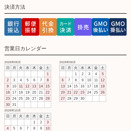
決済方法
営業日カレンダー
2026年08月
2026年09月
日
月
火
水
木
金
土
日
月
火
水
木
金
土
1
1
2
3
4
5
2
3
4
5
6
7
8
6
7
8
9
10
11
12
9
10
11
12
13
14
15
13
14
15
16
17
18
19
16
17
18
19
20
21
22
20
21
22
23
24
25
26
23
24
25
26
27
28
29
27
28
29
30
30
31
2026年10月
日
月
火
水
木
金
土
1
2
3
4
5
6
7
8
9
10