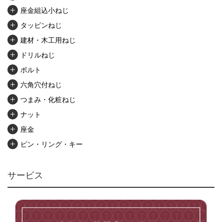
座金組込小ねじ
タッピンねじ
建材・木工用ねじ
ドリルねじ
ボルト
六角穴付ねじ
つまみ・化粧ねじ
ナット
座金
ピン・リング・キー
リベット・かしめ
アンカー・プラグ
サービス
ユニファイねじ
いたずら防止ねじ
マイクロねじ