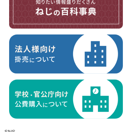
台形ねじ
スペーサー
その他ねじ
便利品
金具・金物
電材・設備
切削工具
研削研磨品
作業用品
測定
ケミカル製品
荷役伝導
マグネット用品
ばね
環境安全用品
SNS