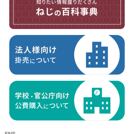
台形ねじ
スペーサー
その他ねじ
便利品
金具・金物
電材・設備
切削工具
研削研磨品
作業用品
測定
ケミカル製品
荷役伝導
マグネット用品
ばね
環境安全用品
SNS