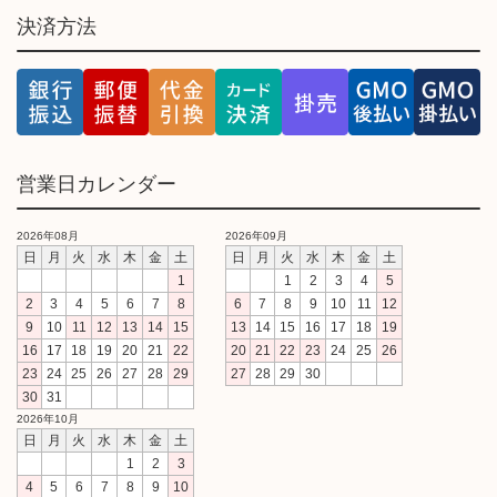
決済方法
営業日カレンダー
2026年08月
2026年09月
日
月
火
水
木
金
土
日
月
火
水
木
金
土
1
1
2
3
4
5
2
3
4
5
6
7
8
6
7
8
9
10
11
12
9
10
11
12
13
14
15
13
14
15
16
17
18
19
16
17
18
19
20
21
22
20
21
22
23
24
25
26
23
24
25
26
27
28
29
27
28
29
30
30
31
2026年10月
日
月
火
水
木
金
土
1
2
3
4
5
6
7
8
9
10