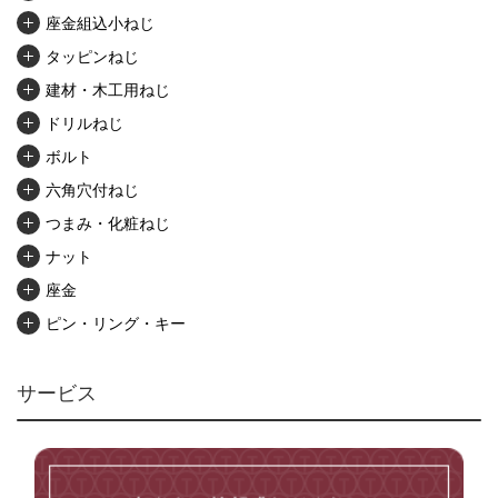
座金組込小ねじ
タッピンねじ
建材・木工用ねじ
ドリルねじ
ボルト
六角穴付ねじ
つまみ・化粧ねじ
ナット
座金
ピン・リング・キー
リベット・かしめ
アンカー・プラグ
サービス
ユニファイねじ
いたずら防止ねじ
マイクロねじ