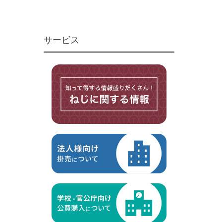
ユニファイねじ
いたずら防止ねじ
サービス
マイクロねじ
台形ねじ
スペーサー
その他ねじ
便利品
金具・金物
電材・設備
切削工具
研削研磨品
作業用品
測定
ケミカル製品
荷役伝導