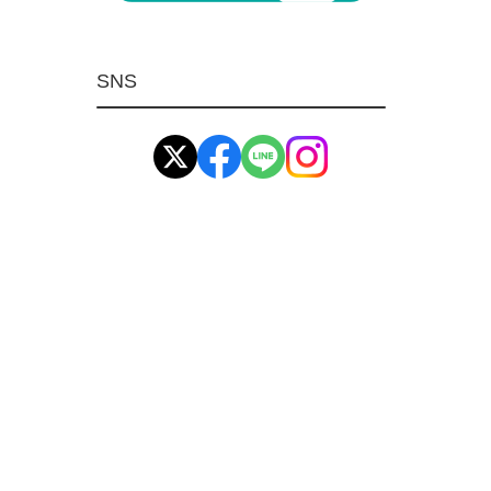
マグネット用品
ばね
SNS
環境安全用品
イマオ製品(IMAO)
工業資材(栃木屋)