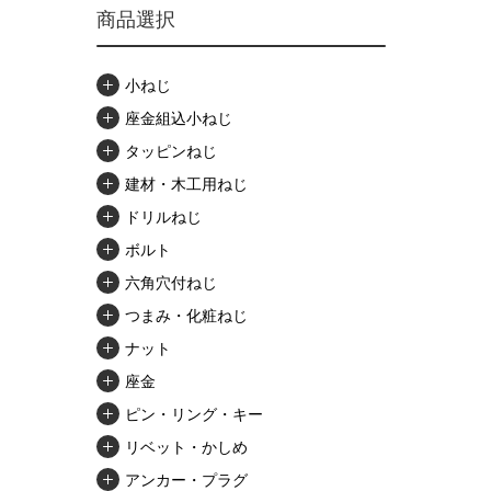
商品選択
小ねじ
座金組込小ねじ
タッピンねじ
建材・木工用ねじ
ドリルねじ
ボルト
六角穴付ねじ
つまみ・化粧ねじ
ナット
座金
ピン・リング・キー
リベット・かしめ
アンカー・プラグ