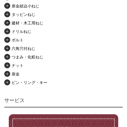
座金組込小ねじ
タッピンねじ
建材・木工用ねじ
ドリルねじ
ボルト
六角穴付ねじ
つまみ・化粧ねじ
ナット
座金
ピン・リング・キー
リベット・かしめ
アンカー・プラグ
サービス
ユニファイねじ
いたずら防止ねじ
マイクロねじ