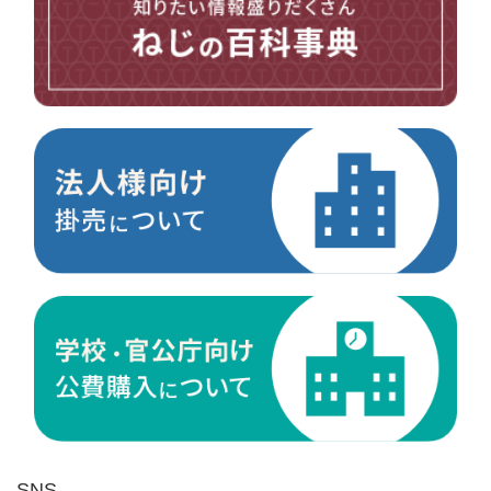
台形ねじ
スペーサー
その他ねじ
便利品
金具・金物
電材・設備
切削工具
研削研磨品
作業用品
測定
ケミカル製品
荷役伝導
マグネット用品
ばね
環境安全用品
SNS