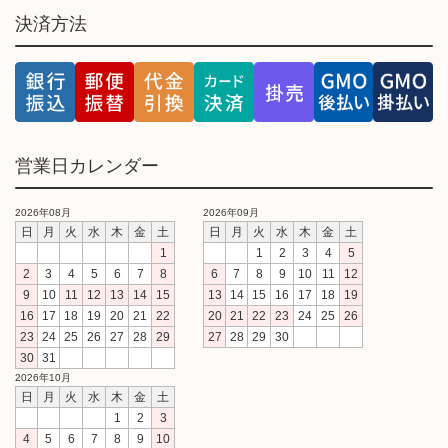
決済方法
営業日カレンダー
2026年08月
2026年09月
日
月
火
水
木
金
土
日
月
火
水
木
金
土
1
1
2
3
4
5
2
3
4
5
6
7
8
6
7
8
9
10
11
12
9
10
11
12
13
14
15
13
14
15
16
17
18
19
16
17
18
19
20
21
22
20
21
22
23
24
25
26
23
24
25
26
27
28
29
27
28
29
30
30
31
2026年10月
日
月
火
水
木
金
土
1
2
3
4
5
6
7
8
9
10