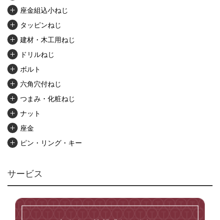
座金組込小ねじ
タッピンねじ
建材・木工用ねじ
ドリルねじ
ボルト
六角穴付ねじ
つまみ・化粧ねじ
ナット
座金
ピン・リング・キー
リベット・かしめ
アンカー・プラグ
サービス
ユニファイねじ
いたずら防止ねじ
マイクロねじ