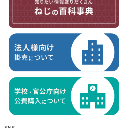
台形ねじ
スペーサー
その他ねじ
便利品
金具・金物
電材・設備
切削工具
研削研磨品
作業用品
測定
ケミカル製品
荷役伝導
マグネット用品
ばね
環境安全用品
SNS