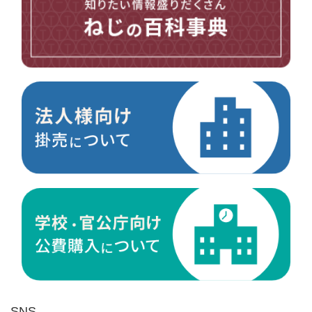
台形ねじ
スペーサー
その他ねじ
便利品
金具・金物
電材・設備
切削工具
研削研磨品
作業用品
測定
ケミカル製品
荷役伝導
マグネット用品
ばね
環境安全用品
SNS