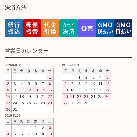
決済方法
営業日カレンダー
2026年08月
2026年09月
日
月
火
水
木
金
土
日
月
火
水
木
金
土
1
1
2
3
4
5
2
3
4
5
6
7
8
6
7
8
9
10
11
12
9
10
11
12
13
14
15
13
14
15
16
17
18
19
16
17
18
19
20
21
22
20
21
22
23
24
25
26
23
24
25
26
27
28
29
27
28
29
30
30
31
2026年10月
日
月
火
水
木
金
土
1
2
3
4
5
6
7
8
9
10