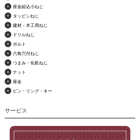
座金組込小ねじ
タッピンねじ
建材・木工用ねじ
ドリルねじ
ボルト
六角穴付ねじ
つまみ・化粧ねじ
ナット
座金
ピン・リング・キー
リベット・かしめ
アンカー・プラグ
サービス
ユニファイねじ
いたずら防止ねじ
マイクロねじ