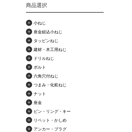
商品選択
小ねじ
座金組込小ねじ
タッピンねじ
建材・木工用ねじ
ドリルねじ
ボルト
六角穴付ねじ
つまみ・化粧ねじ
ナット
座金
ピン・リング・キー
リベット・かしめ
アンカー・プラグ