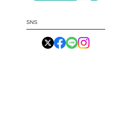
マグネット用品
ばね
SNS
環境安全用品
イマオ製品(IMAO)
工業資材(栃木屋)