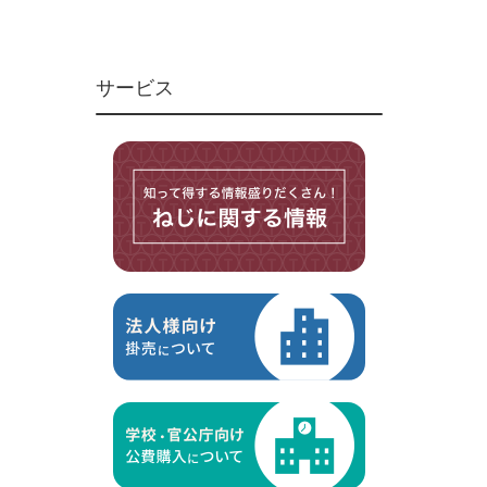
ユニファイねじ
いたずら防止ねじ
サービス
マイクロねじ
台形ねじ
スペーサー
その他ねじ
便利品
金具・金物
電材・設備
切削工具
研削研磨品
作業用品
測定
ケミカル製品
荷役伝導