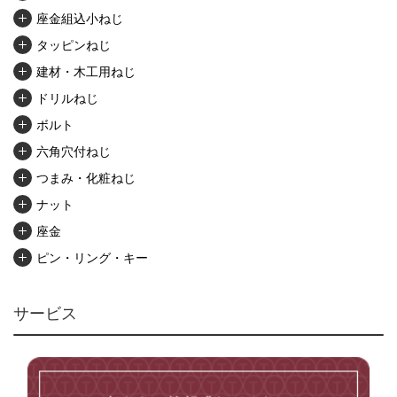
座金組込小ねじ
タッピンねじ
建材・木工用ねじ
ドリルねじ
ボルト
六角穴付ねじ
つまみ・化粧ねじ
ナット
座金
ピン・リング・キー
リベット・かしめ
アンカー・プラグ
サービス
ユニファイねじ
いたずら防止ねじ
マイクロねじ