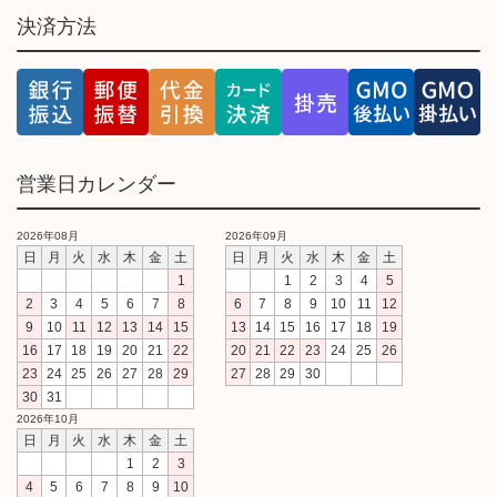
決済方法
営業日カレンダー
2026年08月
2026年09月
日
月
火
水
木
金
土
日
月
火
水
木
金
土
1
1
2
3
4
5
2
3
4
5
6
7
8
6
7
8
9
10
11
12
9
10
11
12
13
14
15
13
14
15
16
17
18
19
16
17
18
19
20
21
22
20
21
22
23
24
25
26
23
24
25
26
27
28
29
27
28
29
30
30
31
2026年10月
日
月
火
水
木
金
土
1
2
3
4
5
6
7
8
9
10