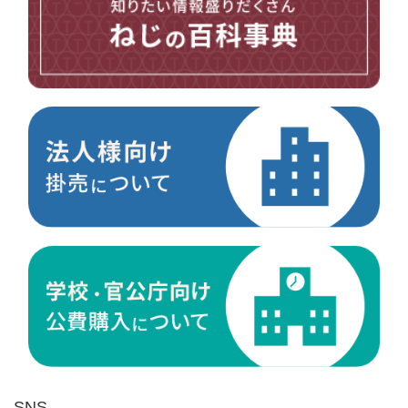
台形ねじ
スペーサー
その他ねじ
便利品
金具・金物
電材・設備
切削工具
研削研磨品
作業用品
測定
ケミカル製品
荷役伝導
マグネット用品
ばね
環境安全用品
SNS