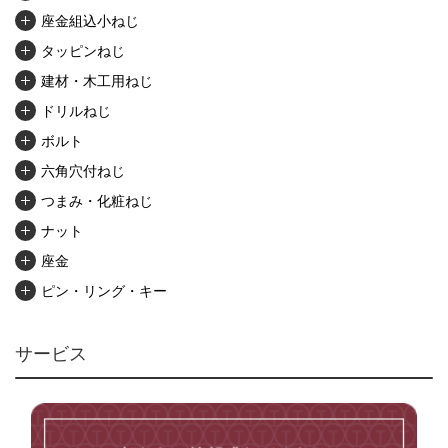
座金組込小ねじ
タッピンねじ
建材・木工用ねじ
ドリルねじ
ボルト
六角穴付ねじ
つまみ・化粧ねじ
ナット
座金
ピン・リング・キー
リベット・かしめ
アンカー・プラグ
サービス
ユニファイねじ
いたずら防止ねじ
マイクロねじ