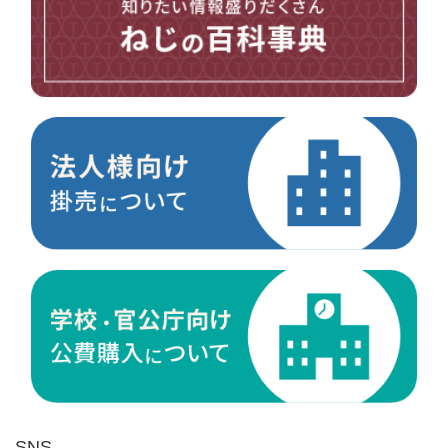
台形ねじ
スペーサー
その他ねじ
便利品
金具・金物
電材・設備
切削工具
研削研磨品
作業用品
測定
ケミカル製品
荷役伝導
マグネット用品
ばね
環境安全用品
SNS