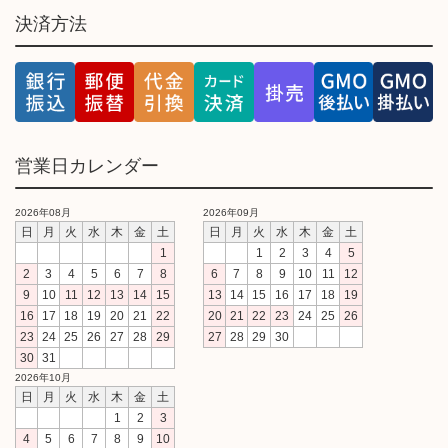
決済方法
営業日カレンダー
2026年08月
2026年09月
日
月
火
水
木
金
土
日
月
火
水
木
金
土
1
1
2
3
4
5
2
3
4
5
6
7
8
6
7
8
9
10
11
12
9
10
11
12
13
14
15
13
14
15
16
17
18
19
16
17
18
19
20
21
22
20
21
22
23
24
25
26
23
24
25
26
27
28
29
27
28
29
30
30
31
2026年10月
日
月
火
水
木
金
土
1
2
3
4
5
6
7
8
9
10