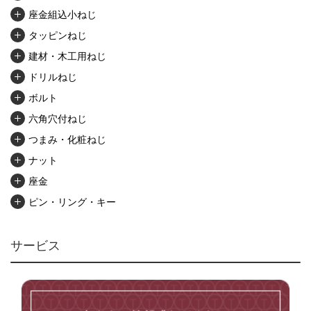
座金組込小ねじ
タッピンねじ
建材・木工用ねじ
ドリルねじ
ボルト
六角穴付ねじ
つまみ・化粧ねじ
ナット
座金
ピン・リング・キー
リベット・かしめ
アンカー・プラグ
サービス
ユニファイねじ
いたずら防止ねじ
マイクロねじ