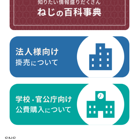
台形ねじ
スペーサー
その他ねじ
便利品
金具・金物
電材・設備
切削工具
研削研磨品
作業用品
測定
ケミカル製品
荷役伝導
マグネット用品
ばね
環境安全用品
SNS