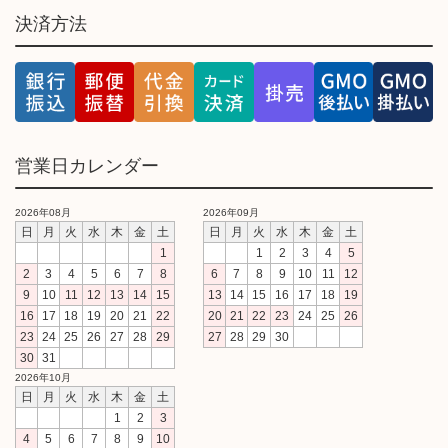
決済方法
営業日カレンダー
2026年08月
2026年09月
日
月
火
水
木
金
土
日
月
火
水
木
金
土
1
1
2
3
4
5
2
3
4
5
6
7
8
6
7
8
9
10
11
12
9
10
11
12
13
14
15
13
14
15
16
17
18
19
16
17
18
19
20
21
22
20
21
22
23
24
25
26
23
24
25
26
27
28
29
27
28
29
30
30
31
2026年10月
日
月
火
水
木
金
土
1
2
3
4
5
6
7
8
9
10