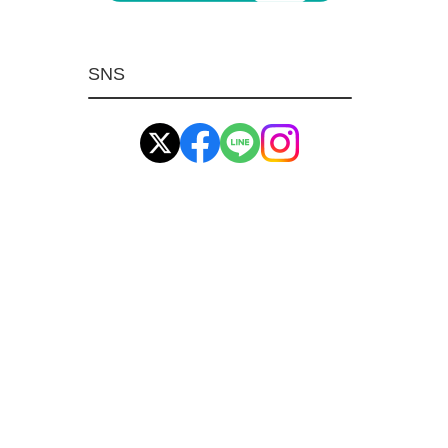
マグネット用品
ばね
SNS
環境安全用品
イマオ製品(IMAO)
工業資材(栃木屋)