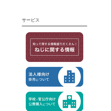
ユニファイねじ
いたずら防止ねじ
サービス
マイクロねじ
台形ねじ
スペーサー
その他ねじ
便利品
金具・金物
電材・設備
切削工具
研削研磨品
作業用品
測定
ケミカル製品
荷役伝導