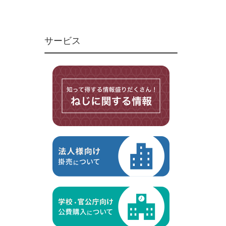
ユニファイねじ
いたずら防止ねじ
サービス
マイクロねじ
台形ねじ
スペーサー
その他ねじ
便利品
金具・金物
電材・設備
切削工具
研削研磨品
作業用品
測定
ケミカル製品
荷役伝導