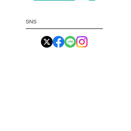
マグネット用品
ばね
SNS
環境安全用品
イマオ製品(IMAO)
工業資材(栃木屋)