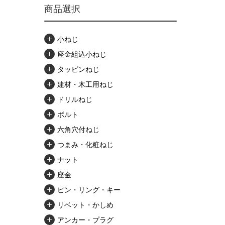
商品選択
小ねじ
座金組込小ねじ
タッピンねじ
建材・木工用ねじ
ドリルねじ
ボルト
六角穴付ねじ
つまみ・化粧ねじ
ナット
座金
ピン・リング・キー
リベット・かしめ
アンカー・プラグ