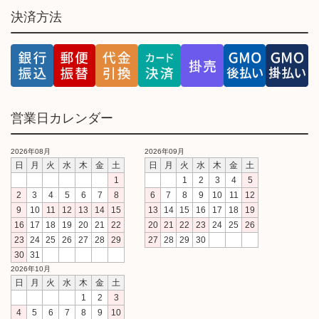
決済方法
営業日カレンダー
2026年08月
2026年09月
日
月
火
水
木
金
土
日
月
火
水
木
金
土
1
1
2
3
4
5
2
3
4
5
6
7
8
6
7
8
9
10
11
12
9
10
11
12
13
14
15
13
14
15
16
17
18
19
16
17
18
19
20
21
22
20
21
22
23
24
25
26
23
24
25
26
27
28
29
27
28
29
30
30
31
2026年10月
日
月
火
水
木
金
土
1
2
3
4
5
6
7
8
9
10