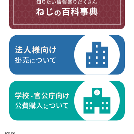
台形ねじ
スペーサー
その他ねじ
便利品
金具・金物
電材・設備
切削工具
研削研磨品
作業用品
測定
ケミカル製品
荷役伝導
マグネット用品
ばね
環境安全用品
SNS