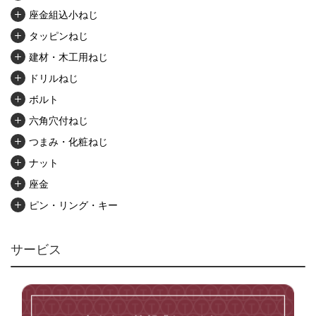
座金組込小ねじ
タッピンねじ
建材・木工用ねじ
ドリルねじ
ボルト
六角穴付ねじ
つまみ・化粧ねじ
ナット
座金
ピン・リング・キー
リベット・かしめ
アンカー・プラグ
サービス
ユニファイねじ
いたずら防止ねじ
マイクロねじ