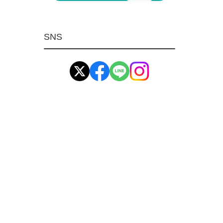
マグネット用品
ばね
SNS
環境安全用品
イマオ製品(IMAO)
工業資材(栃木屋)