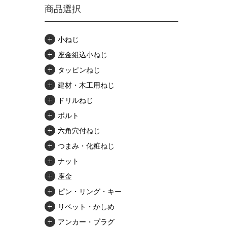
商品選択
小ねじ
座金組込小ねじ
タッピンねじ
建材・木工用ねじ
ドリルねじ
ボルト
六角穴付ねじ
つまみ・化粧ねじ
ナット
座金
ピン・リング・キー
リベット・かしめ
アンカー・プラグ