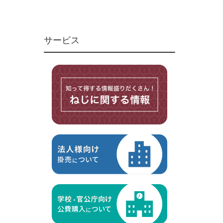
ユニファイねじ
いたずら防止ねじ
サービス
マイクロねじ
台形ねじ
スペーサー
その他ねじ
便利品
金具・金物
電材・設備
切削工具
研削研磨品
作業用品
測定
ケミカル製品
荷役伝導