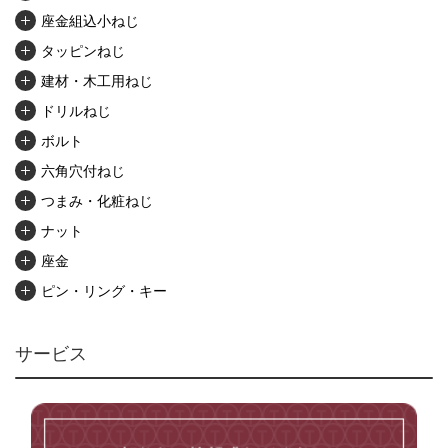
座金組込小ねじ
タッピンねじ
建材・木工用ねじ
ドリルねじ
ボルト
六角穴付ねじ
つまみ・化粧ねじ
ナット
座金
ピン・リング・キー
リベット・かしめ
アンカー・プラグ
サービス
ユニファイねじ
いたずら防止ねじ
マイクロねじ