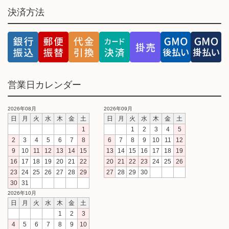
決済方法
営業日カレンダー
2026年08月
2026年09月
日
月
火
水
木
金
土
日
月
火
水
木
金
土
1
1
2
3
4
5
2
3
4
5
6
7
8
6
7
8
9
10
11
12
9
10
11
12
13
14
15
13
14
15
16
17
18
19
16
17
18
19
20
21
22
20
21
22
23
24
25
26
23
24
25
26
27
28
29
27
28
29
30
30
31
2026年10月
日
月
火
水
木
金
土
1
2
3
4
5
6
7
8
9
10