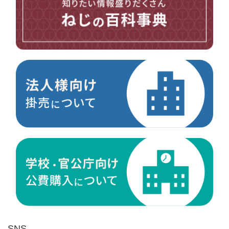
台形ねじ
スペーサー
その他ねじ
便利品
金具・金物
電材・設備
切削工具
研削研磨品
作業用品
測定
ケミカル製品
荷役伝導
マグネット用品
ばね
環境安全用品
SNS