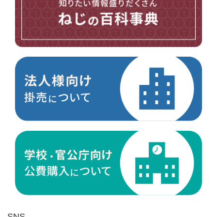
台形ねじ
スペーサー
その他ねじ
便利品
金具・金物
電材・設備
切削工具
研削研磨品
作業用品
測定
ケミカル製品
荷役伝導
マグネット用品
ばね
環境安全用品
SNS