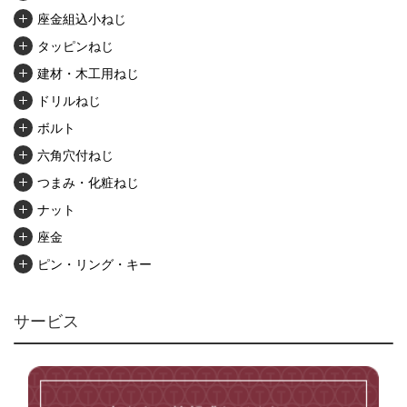
座金組込小ねじ
タッピンねじ
建材・木工用ねじ
ドリルねじ
ボルト
六角穴付ねじ
つまみ・化粧ねじ
ナット
座金
ピン・リング・キー
リベット・かしめ
アンカー・プラグ
サービス
ユニファイねじ
いたずら防止ねじ
マイクロねじ