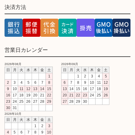
決済方法
営業日カレンダー
2026年08月
2026年09月
日
月
火
水
木
金
土
日
月
火
水
木
金
土
1
1
2
3
4
5
2
3
4
5
6
7
8
6
7
8
9
10
11
12
9
10
11
12
13
14
15
13
14
15
16
17
18
19
16
17
18
19
20
21
22
20
21
22
23
24
25
26
23
24
25
26
27
28
29
27
28
29
30
30
31
2026年10月
日
月
火
水
木
金
土
1
2
3
4
5
6
7
8
9
10