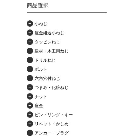
商品選択
小ねじ
座金組込小ねじ
タッピンねじ
建材・木工用ねじ
ドリルねじ
ボルト
六角穴付ねじ
つまみ・化粧ねじ
ナット
座金
ピン・リング・キー
リベット・かしめ
アンカー・プラグ