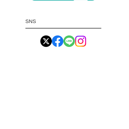
マグネット用品
ばね
SNS
環境安全用品
イマオ製品(IMAO)
工業資材(栃木屋)