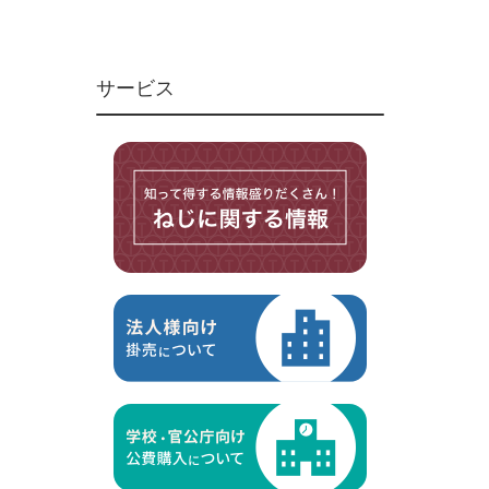
ユニファイねじ
いたずら防止ねじ
サービス
マイクロねじ
台形ねじ
スペーサー
その他ねじ
便利品
金具・金物
電材・設備
切削工具
研削研磨品
作業用品
測定
ケミカル製品
荷役伝導