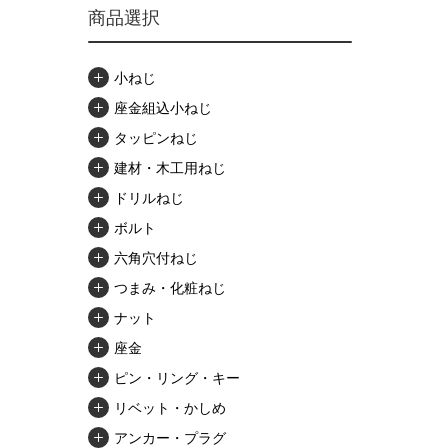
商品選択
小ねじ
座金組込小ねじ
タッピンねじ
建材・木工用ねじ
ドリルねじ
ボルト
六角穴付ねじ
つまみ・化粧ねじ
ナット
座金
ピン・リング・キー
リベット・かしめ
アンカー・プラグ