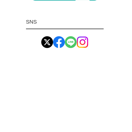
マグネット用品
ばね
SNS
環境安全用品
イマオ製品(IMAO)
工業資材(栃木屋)