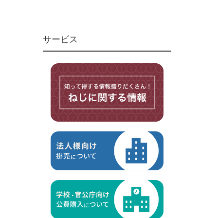
ユニファイねじ
いたずら防止ねじ
サービス
マイクロねじ
台形ねじ
スペーサー
その他ねじ
便利品
金具・金物
電材・設備
切削工具
研削研磨品
作業用品
測定
ケミカル製品
荷役伝導