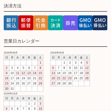
決済方法
営業日カレンダー
2026年08月
2026年09月
日
月
火
水
木
金
土
日
月
火
水
木
金
土
1
1
2
3
4
5
2
3
4
5
6
7
8
6
7
8
9
10
11
12
9
10
11
12
13
14
15
13
14
15
16
17
18
19
16
17
18
19
20
21
22
20
21
22
23
24
25
26
23
24
25
26
27
28
29
27
28
29
30
30
31
2026年10月
日
月
火
水
木
金
土
1
2
3
4
5
6
7
8
9
10