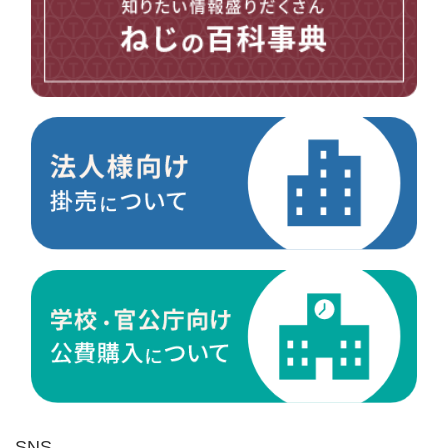
台形ねじ
スペーサー
その他ねじ
便利品
金具・金物
電材・設備
切削工具
研削研磨品
作業用品
測定
ケミカル製品
荷役伝導
マグネット用品
ばね
環境安全用品
SNS