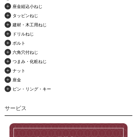
座金組込小ねじ
タッピンねじ
建材・木工用ねじ
ドリルねじ
ボルト
六角穴付ねじ
つまみ・化粧ねじ
ナット
座金
ピン・リング・キー
リベット・かしめ
アンカー・プラグ
サービス
ユニファイねじ
いたずら防止ねじ
マイクロねじ