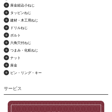
座金組込小ねじ
タッピンねじ
建材・木工用ねじ
ドリルねじ
ボルト
六角穴付ねじ
つまみ・化粧ねじ
ナット
座金
ピン・リング・キー
リベット・かしめ
アンカー・プラグ
サービス
ユニファイねじ
いたずら防止ねじ
マイクロねじ