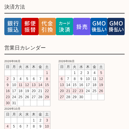
決済方法
営業日カレンダー
2026年08月
2026年09月
日
月
火
水
木
金
土
日
月
火
水
木
金
土
1
1
2
3
4
5
2
3
4
5
6
7
8
6
7
8
9
10
11
12
9
10
11
12
13
14
15
13
14
15
16
17
18
19
16
17
18
19
20
21
22
20
21
22
23
24
25
26
23
24
25
26
27
28
29
27
28
29
30
30
31
2026年10月
日
月
火
水
木
金
土
1
2
3
4
5
6
7
8
9
10