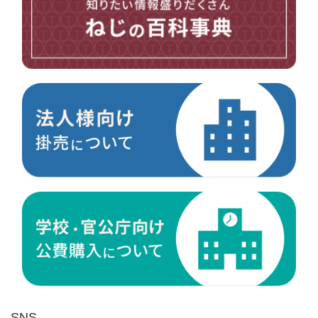
台形ねじ
スペーサー
その他ねじ
便利品
金具・金物
電材・設備
切削工具
研削研磨品
作業用品
測定
ケミカル製品
荷役伝導
マグネット用品
ばね
環境安全用品
SNS