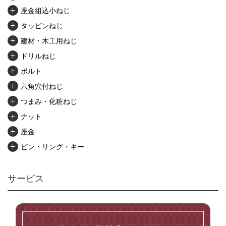
座金組込小ねじ
タッピンねじ
建材・木工用ねじ
ドリルねじ
ボルト
六角穴付ねじ
つまみ・化粧ねじ
ナット
座金
ピン・リング・キー
リベット・かしめ
アンカー・プラグ
サービス
ユニファイねじ
いたずら防止ねじ
マイクロねじ