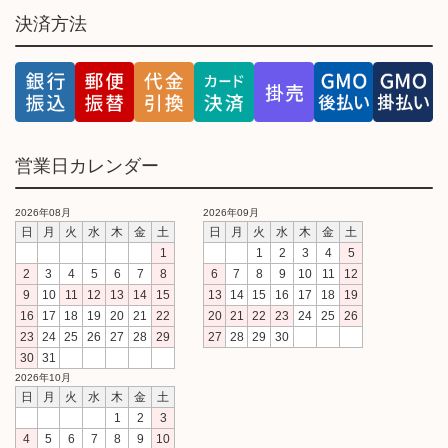
決済方法
営業日カレンダー
2026年08月
2026年09月
日
月
火
水
木
金
土
日
月
火
水
木
金
土
1
1
2
3
4
5
2
3
4
5
6
7
8
6
7
8
9
10
11
12
9
10
11
12
13
14
15
13
14
15
16
17
18
19
16
17
18
19
20
21
22
20
21
22
23
24
25
26
23
24
25
26
27
28
29
27
28
29
30
30
31
2026年10月
日
月
火
水
木
金
土
1
2
3
4
5
6
7
8
9
10