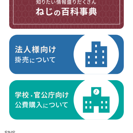
台形ねじ
スペーサー
その他ねじ
便利品
金具・金物
電材・設備
切削工具
研削研磨品
作業用品
測定
ケミカル製品
荷役伝導
マグネット用品
ばね
環境安全用品
SNS