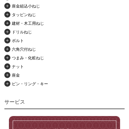
座金組込小ねじ
タッピンねじ
建材・木工用ねじ
ドリルねじ
ボルト
六角穴付ねじ
つまみ・化粧ねじ
ナット
座金
ピン・リング・キー
リベット・かしめ
アンカー・プラグ
サービス
ユニファイねじ
いたずら防止ねじ
マイクロねじ