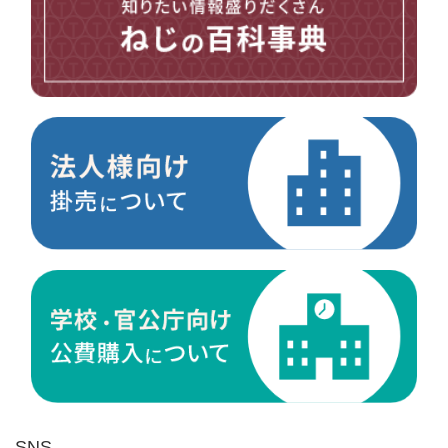
台形ねじ
スペーサー
その他ねじ
便利品
金具・金物
電材・設備
切削工具
研削研磨品
作業用品
測定
ケミカル製品
荷役伝導
マグネット用品
ばね
環境安全用品
SNS