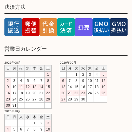
決済方法
営業日カレンダー
2026年08月
2026年09月
日
月
火
水
木
金
土
日
月
火
水
木
金
土
1
1
2
3
4
5
2
3
4
5
6
7
8
6
7
8
9
10
11
12
9
10
11
12
13
14
15
13
14
15
16
17
18
19
16
17
18
19
20
21
22
20
21
22
23
24
25
26
23
24
25
26
27
28
29
27
28
29
30
30
31
2026年10月
日
月
火
水
木
金
土
1
2
3
4
5
6
7
8
9
10