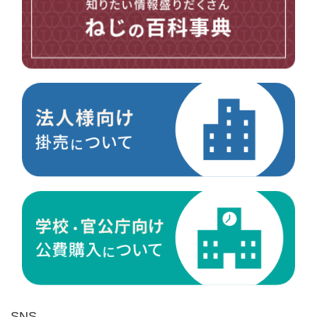
台形ねじ
スペーサー
その他ねじ
便利品
金具・金物
電材・設備
切削工具
研削研磨品
作業用品
測定
ケミカル製品
荷役伝導
マグネット用品
ばね
環境安全用品
SNS