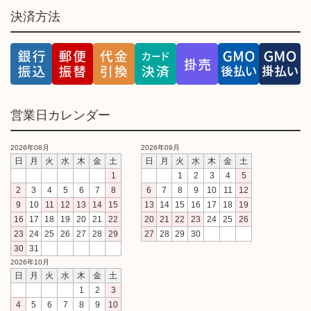
決済方法
営業日カレンダー
2026年08月
2026年09月
日
月
火
水
木
金
土
日
月
火
水
木
金
土
1
1
2
3
4
5
2
3
4
5
6
7
8
6
7
8
9
10
11
12
9
10
11
12
13
14
15
13
14
15
16
17
18
19
16
17
18
19
20
21
22
20
21
22
23
24
25
26
23
24
25
26
27
28
29
27
28
29
30
30
31
2026年10月
日
月
火
水
木
金
土
1
2
3
4
5
6
7
8
9
10