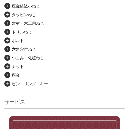
座金組込小ねじ
タッピンねじ
建材・木工用ねじ
ドリルねじ
ボルト
六角穴付ねじ
つまみ・化粧ねじ
ナット
座金
ピン・リング・キー
リベット・かしめ
アンカー・プラグ
サービス
ユニファイねじ
いたずら防止ねじ
マイクロねじ