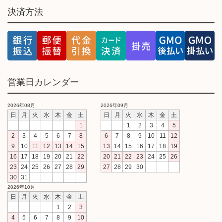
決済方法
営業日カレンダー
2026年08月
2026年09月
日
月
火
水
木
金
土
日
月
火
水
木
金
土
1
1
2
3
4
5
2
3
4
5
6
7
8
6
7
8
9
10
11
12
9
10
11
12
13
14
15
13
14
15
16
17
18
19
16
17
18
19
20
21
22
20
21
22
23
24
25
26
23
24
25
26
27
28
29
27
28
29
30
30
31
2026年10月
日
月
火
水
木
金
土
1
2
3
4
5
6
7
8
9
10