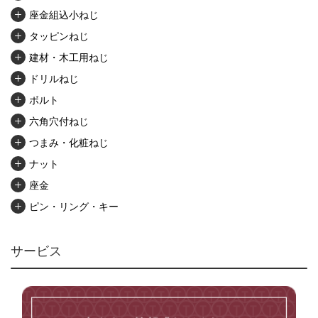
座金組込小ねじ
タッピンねじ
建材・木工用ねじ
ドリルねじ
ボルト
六角穴付ねじ
つまみ・化粧ねじ
ナット
座金
ピン・リング・キー
リベット・かしめ
アンカー・プラグ
サービス
ユニファイねじ
いたずら防止ねじ
マイクロねじ