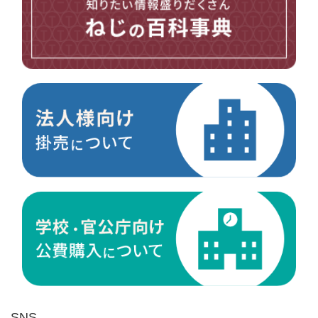
台形ねじ
スペーサー
その他ねじ
便利品
金具・金物
電材・設備
切削工具
研削研磨品
作業用品
測定
ケミカル製品
荷役伝導
マグネット用品
ばね
環境安全用品
SNS